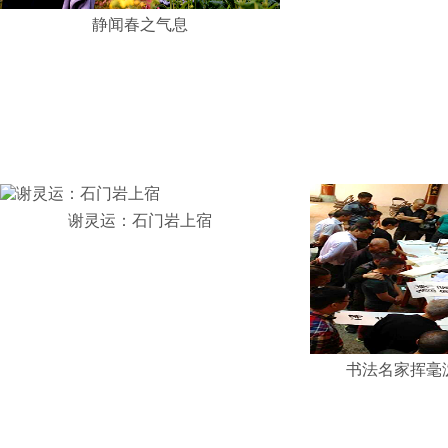
静闻春之气息
谢灵运：石门岩上宿
书法名家挥毫