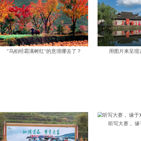
"乌桕经霜满树红"的意境哪去了？
用图片来呈现
听写大赛， 