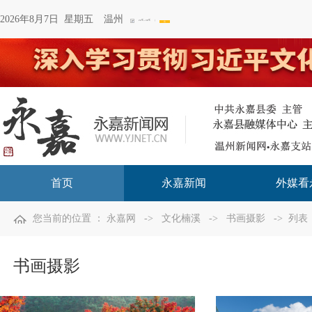
2026年8月7日 星期五
温州
首页
永嘉新闻
外媒看
您当前的位置 ：
永嘉网
->
文化楠溪
->
书画摄影
-> 列表
书画摄影