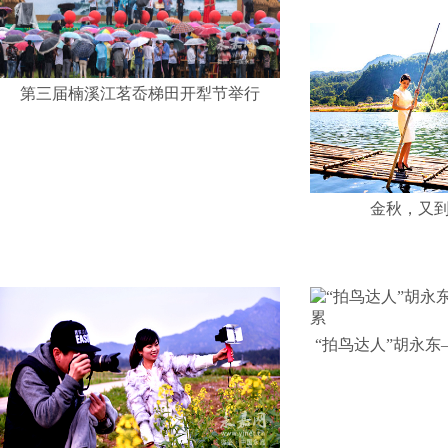
第三届楠溪江茗岙梯田开犁节举行
金秋，又
“拍鸟达人”胡永