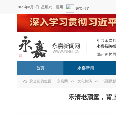
2026年8月8日 星期六
温州
首页
永嘉新闻
您当前的位置 ：
永嘉网
->
文化楠溪
->
书画摄影
乐清老顽童，背