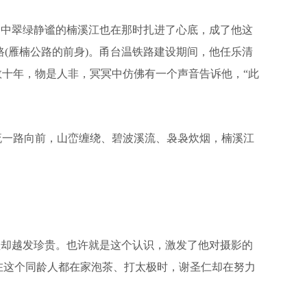
途中翠绿静谧的楠溪江也在那时扎进了心底，成了他这
路(雁楠公路的前身)。甬台温铁路建设期间，他任乐清
十年，物是人非，冥冥中仿佛有一个声音告诉他，“此
一路向前，山峦缠绕、碧波溪流、袅袅炊烟，楠溪江
却越发珍贵。也许就是这个认识，激发了他对摄影的
，在这个同龄人都在家泡茶、打太极时，谢圣仁却在努力