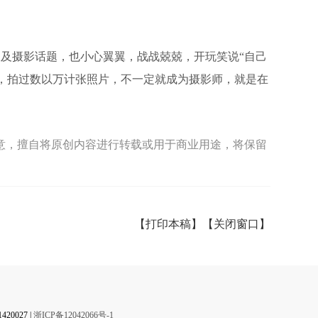
及摄影话题，也小心翼翼，战战兢兢，开玩笑说“自己
，拍过数以万计张照片，不一定就成为摄影师，就是在
位同意，擅自将原创内容进行转载或用于商业用途，将保留
【打印本稿】
【关闭窗口】
0027 |
浙ICP备12042066号-1