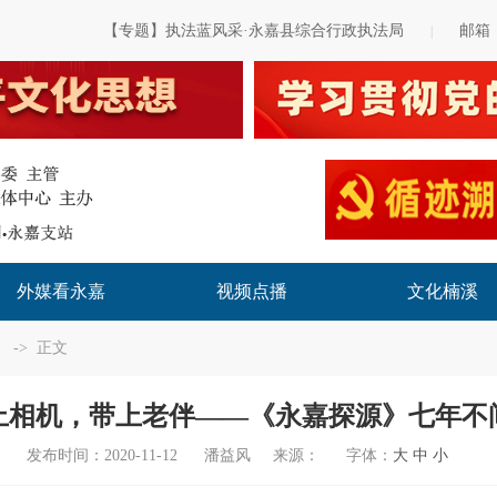
【专题】执法蓝风采·永嘉县综合行政执法局
邮箱
|
外媒看永嘉
视频点播
文化楠溪
-> 正文
上相机，带上老伴——《永嘉探源》七年不
发布时间：
2020-11-12
潘益风
来源：
字体：
大
中
小