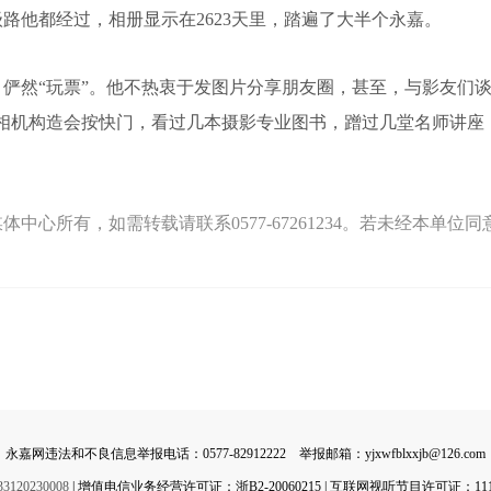
路他都经过，相册显示在2623天里，踏遍了大半个永嘉。
然“玩票”。他不热衷于发图片分享朋友圈，甚至，与影友们谈
晓相机构造会按快门，看过几本摄影专业图书，蹭过几堂名师讲座
中心所有，如需转载请联系0577-67261234。若未经本单
永嘉网违法和不良信息举报电话：0577-82912222 举报邮箱：yjxwfblxxjb@126.com
0230008
| 增值电信业务经营许可证：浙B2-20060215 | 互联网视听节目许可证：11142