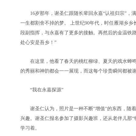
16岁那年，谢圣仁跟随长辈回永嘉“认祖归宗”，
一生都割舍不掉的梦。 上世纪90年代，时任雁湖乡
段副指挥，与永嘉有了更多的接触。再然后的金温铁
处心安是吾乡！”
在这里，他看了春天的桃红柳绿、夏天的戏水蝉鸣、
的秀丽和神韵都会一一展现，而这每个珍贵瞬间都被
“我在永嘉探源”
谢圣仁认为，照片是一种不断"增值"的东西，随着
兴趣。谢圣仁报名参加了摄影兴趣班，还从老伴儿那“
学习着。