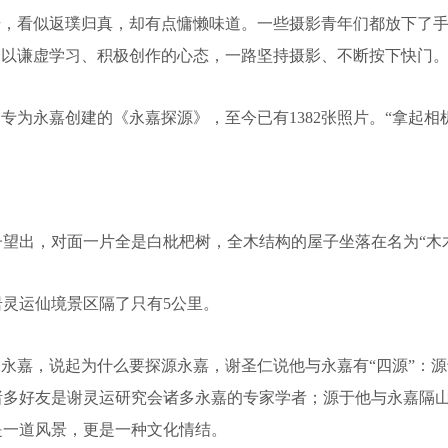
，看似返璞归真，却有点慵懒味道。一些摄影青年们都放下了手
却以谦虚学习、积极创作的心态，一路坚持摄影、不断按下快门
日专为永嘉创建的《永嘉探源》，至今已有1382张照片。“拿起
出，对面一片全是白枇杷树，全木结构的屋子坐落在名为“木木
灵运仙境景区隔了只有5公里。
永嘉，说起为什么要探源永嘉，谢圣仁说他与永嘉有“四源”：
诸多好友是谢灵运研究会诸多永嘉的专家学者；源于他与永嘉隔
是一道风景，更是一种文化情结。