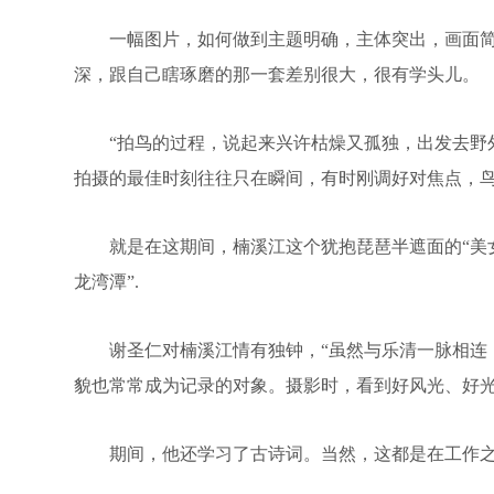
一幅图片，如何做到主题明确，主体突出，画面简洁
深，跟自己瞎琢磨的那一套差别很大，很有学头儿。
“拍鸟的过程，说起来兴许枯燥又孤独，出发去野外
拍摄的最佳时刻往往只在瞬间，有时刚调好对焦点，
就是在这期间，楠溪江这个犹抱琵琶半遮面的“美女”
龙湾潭”.
谢圣仁对楠溪江情有独钟，“虽然与乐清一脉相连，
貌也常常成为记录的对象。摄影时，看到好风光、好光
期间，他还学习了古诗词。当然，这都是在工作之