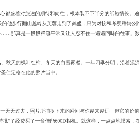
满心都盛着对旅途的期待和向往，根本装不下半分的纸短情长。
乡长的他步行翻山越岭从芙蓉走到了鹤盛，只为对接和考察雁鹤公
路……那真是一段段稀疏平常又让人忍不住一遍遍回味的往事。数
秋天的枫叶红柿、冬天的白雪雾凇。一年四季分明，沿着溪流
谢圣仁定格在他的照片当中。
一天天过去，照片所捕捉下来的瞬间与你越来越远，但它的价值
特批”了经费买了一台佳能600D相机。就这样，一点点地摸索