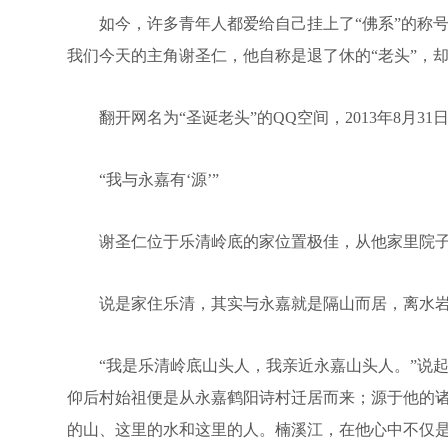
如今，许多青年人都爱给自己挂上了“佛系”的称号
我们今天的主角谢圣仁，他自称是退了休的“老头”，
翻开网名为“圣诞老头”的QQ空间，2013年8月31
“我与永嘉有‘源’”
谢圣仁位于乐清岭底的家位置极佳，从他家里院子望
说是家住乐清，其实与永嘉就是隔山而居，离水岩
“我是乐清岭底山头人，我亲近永嘉山头人。”说起
仰后村始祖便是从永嘉鹤阳诗村迁居而来；源于他的
的山、这里的水和这里的人。楠溪江，在他心中不仅