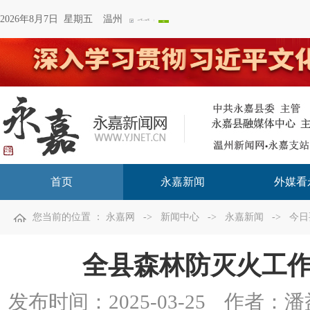
2026年8月7日 星期五
温州
首页
永嘉新闻
外媒看
您当前的位置 ：
永嘉网
->
新闻中心
->
永嘉新闻
->
今日
全县森林防灭火工
发布时间：
2025-03-25
作者：潘