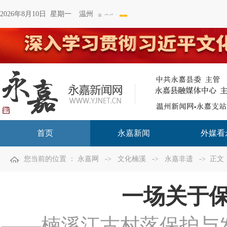
2026年8月10日 星期一
温州
首页
永嘉新闻
外媒看
您当前的位置 ：
永嘉网
->
文化楠溪
->
永嘉非遗
-> 正文
一场关于
——楠溪江古村落保护与