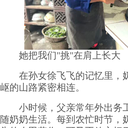
她把我们"挑"在肩上长大
在孙女徐飞飞的记忆里，奶
岖的山路紧密相连。
小时候，父亲常年外出务工
随奶奶生活。每到农忙时节，