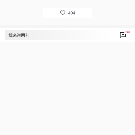
494
896
评论
896
我来说两句
央视网友um8dbs
30
好！致敬！点赞！为人民敬爱的习总书记点赞！
2025年12月25日 02:36
回复
央视新闻网友向公华
24
“家事国事天下事，让人民过上幸福生活是头等
大事。” 

向人民敬爱的习主席致敬！
2025年12月25日 04:24
回复
央视网友um8dbs
23
好！致敬！点赞！为人民敬爱的习总书记点赞！