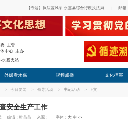
【专题】执法蓝风采·永嘉县综合行政执法局
邮箱
|
外媒看永嘉
视频点播
文化楠溪
->
今日要闻
->
领导活动
->
书记活动
-> 正文
查安全生产工作
武
编辑：
叶苗苗
来源：
字体：
大
中
小