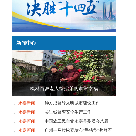
新闻中心
枫林百岁老人徐招弟的家常幸福
永嘉新闻
钟方成督导文明城市建设工作
永嘉新闻
吴呈钱督查安全生产工作
频
永嘉新闻
中国农工民主党永嘉县委员会八届一
落
次党员大会召开
永嘉新闻
广州一马拉松赛发布“手铐型”奖牌不