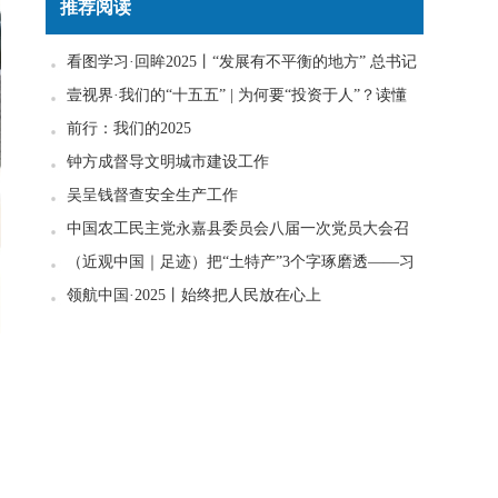
推荐阅读
看图学习·回眸2025丨“发展有不平衡的地方” 总书记
一直惦念在心
壹视界·我们的“十五五” | 为何要“投资于人”？读懂
政策里的发展密码
前行：我们的2025
钟方成督导文明城市建设工作
吴呈钱督查安全生产工作
中国农工民主党永嘉县委员会八届一次党员大会召
开
（近观中国｜足迹）把“土特产”3个字琢磨透——习
近平走进柚子园
领航中国·2025丨始终把人民放在心上
情
关
境
更