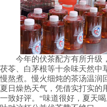
今年的伏茶配方有所升级，
茯苓、白茅根等十余味天然中
慢熬煮。慢火细炖的茶汤温润
夏日燥热天气，凭借实打实的
一致好评。“味道很好，夏天喝