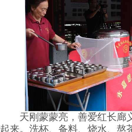
天刚蒙蒙亮，善爱红长廊义
起来。洗杯、备料、烧水、熬