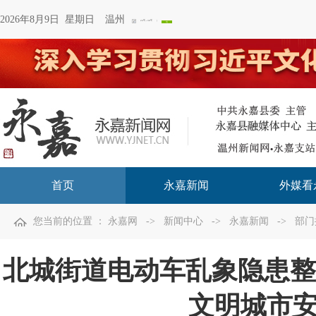
2026年8月9日 星期日
温州
首页
永嘉新闻
外媒看
您当前的位置 ：
永嘉网
->
新闻中心
->
永嘉新闻
->
部门
北城街道电动车乱象隐患整
文明城市