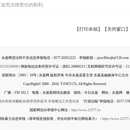
留追究法律责任的权利。
【打印本稿】
【关闭窗口
永嘉网违法和不良信息举报电话：0577-82912222 举报邮箱：yjxwfblxxjb@126.com
0230008
| 增值电信业务经营许可证：浙B2-20060215 | 互联网视听节目许可证：11142
浙新闻办〔2001〕18号 | 永嘉网 版权所有 中共永嘉县委主管 永嘉县融媒体中心主办
CopyRight© 2000 - 2018, YJNET.CN, All Rights Reserved.
 广播：FM 102.2 电视：永嘉新闻综合频道 报纸：今日永嘉 网站：永嘉网 
敲诈和有偿删帖自律管理承诺书
专项整治工作责任状
“打假治敲”举报电话：0577-5788
国家网信办举报中心网址：
http://www.12377.cn
网络暴力信息举报（请举报至侵权类，并在内容中标注网络暴力）：
https://www.12377.