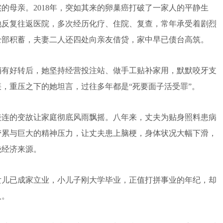
母亲。2018年，突如其来的卵巢癌打破了一家人的平静生
她反复往返医院，多次经历化疗、住院、复查，常年承受着剧烈
全部积蓄，夫妻二人还四处向亲友借贷，家中早已债台高筑。
有好转后，她坚持经营投注站、做手工贴补家用，默默咬牙支
，重压之下的她坦言，过往多年都是“死要面子活受罪”。
连的变故让家庭彻底风雨飘摇。八年来，丈夫为贴身照料患病
劳累与巨大的精神压力，让丈夫患上脑梗，身体状况大幅下滑，
绝经济来源。
儿已成家立业，小儿子刚大学毕业，正值打拼事业的年纪，却
人。