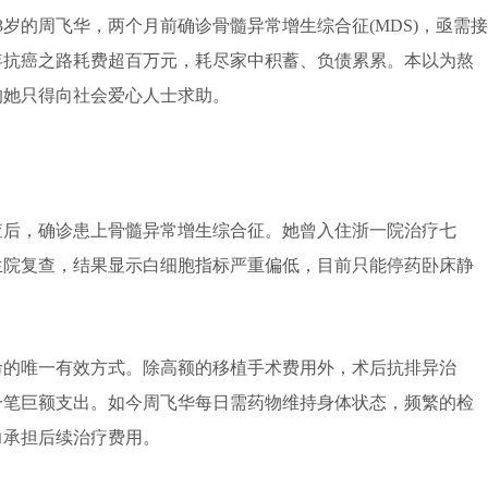
的周飞华，两个月前确诊骨髓异常增生综合征(MDS)，亟需接
八年抗癌之路耗费超百万元，耗尽家中积蓄、负债累累。本以为熬
的她只得向社会爱心人士求助。
后，确诊患上骨髓异常增生综合征。她曾入住浙一院治疗七
生院复查，结果显示白细胞指标严重偏低，目前只能停药卧床静
的唯一有效方式。除高额的移植手术费用外，术后抗排异治
一笔巨额支出。如今周飞华每日需药物维持身体状态，频繁的检
力承担后续治疗费用。