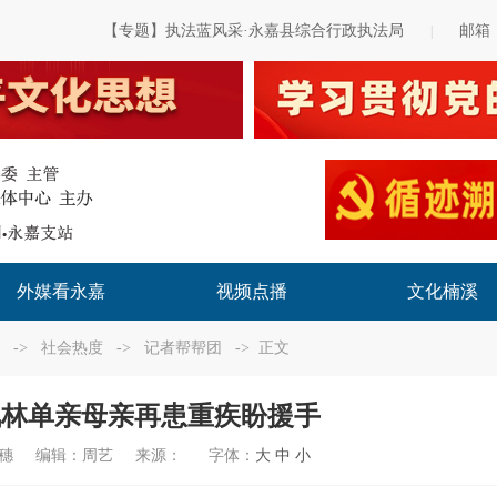
【专题】执法蓝风采·永嘉县综合行政执法局
邮箱
|
外媒看永嘉
视频点播
文化楠溪
->
社会热度
->
记者帮帮团
-> 正文
枫林单亲母亲再患重疾盼援手
穗
编辑：
周艺
来源：
字体：
大
中
小