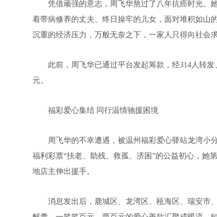
凭借顽强的意志，周飞华熬过了八年抗癌时光。她
着带病修养的丈夫、终日操牢的儿女，面对堆积如山
沉重的经济压力，万般无奈之下，一家人只得向社会
此前，周飞华已通过平台发起筹款，经314人转发、37
元。
福彩爱心集结 同行温情驰援困境
周飞华的不幸遭遇，被温州福彩爱心驿站龙湾小分
福利彩票“扶老、助残、救孤、济困”的公益初心，她
地店主伸出援手。
消息发出后，鹿城区、龙湾区、瓯海区、瑞安市、永
解囊，一笔笔百元、两百元的爱心善款汇聚成暖流，短