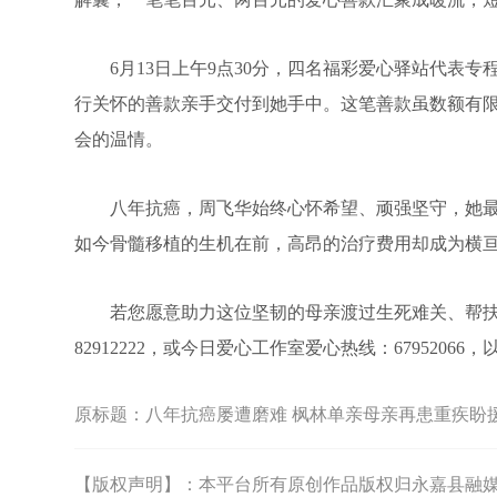
6月13日上午9点30分，四名福彩爱心驿站代表专
行关怀的善款亲手交付到她手中。这笔善款虽数额有
会的温情。
八年抗癌，周飞华始终心怀希望、顽强坚守，她最
如今骨髓移植的生机在前，高昂的治疗费用却成为横
若您愿意助力这位坚韧的母亲渡过生死难关、帮扶这个
82912222，或今日爱心工作室爱心热线：679520
原标题：
八年抗癌屡遭磨难 枫林单亲母亲再患重疾盼
【版权声明】：本平台所有原创作品版权归永嘉县融媒体中