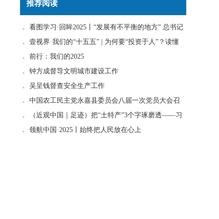
推荐阅读
看图学习·回眸2025丨“发展有不平衡的地方” 总书记
一直惦念在心
壹视界·我们的“十五五” | 为何要“投资于人”？读懂
政策里的发展密码
前行：我们的2025
钟方成督导文明城市建设工作
吴呈钱督查安全生产工作
中国农工民主党永嘉县委员会八届一次党员大会召
开
（近观中国｜足迹）把“土特产”3个字琢磨透——习
近平走进柚子园
领航中国·2025丨始终把人民放在心上
各