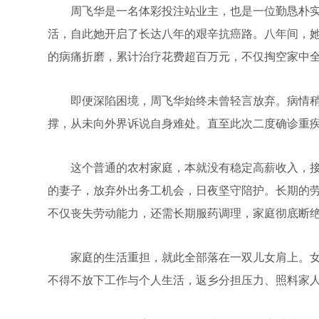
周飞华是一名体彩投注站业主，也是一位勤恳朴实的
活，自此她开启了长达八年的艰辛抗癌路。八年间，
的病痛折磨，累计治疗花费超百万元，不仅掏空家中
即便深陷困境，周飞华始终未曾轻言放弃。病情稍
撑，从未向外界诉说自身难处。直至此次二度确诊重疾
这个普通的农村家庭，本就没有稳定高薪收入，接
的妻子，放弃外出务工机会，日夜坚守陪护。长期的
不仅丧失劳动能力，还需长期服药调理，家庭彻底断
家庭的生活重担，就此全部落在一双儿女肩上。女
不得不放下工作与个人生活，返乡分担压力、照料家