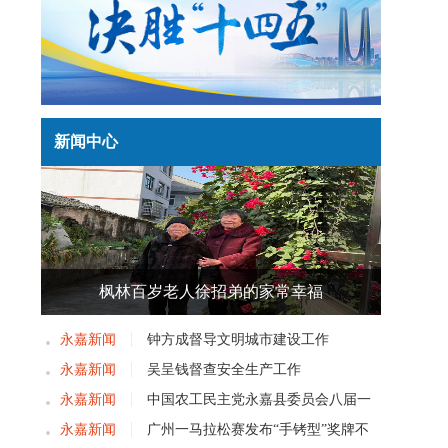
新闻中心
枫林百岁老人徐招弟的家常幸福
永嘉新闻
钟方成督导文明城市建设工作
永嘉新闻
吴呈钱督查安全生产工作
永嘉新闻
中国农工民主党永嘉县委员会八届一
次党员大会召开
永嘉新闻
广州一马拉松赛发布“手铐型”奖牌不