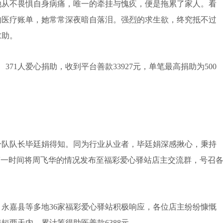
从不畏惧自身病痛，唯一的牵挂与愧疚，便是拖累了家人。看
的医疗账单，她常常深夜暗自落泪。强烈的求生欲，终究抵不过
求助。
1人爱心捐助，收到平台善款33927元，单笔最高捐助为500
队队长毕廷娟得知。同为行业从业者，毕廷娟深感揪心，秉持
第一时间将周飞华的情况发布至福彩爱心驿站店主交流群，号召
嘉县等多地36家福彩爱心驿站积极响应，各位店主纷纷慷慨
短两天内，累计筹得助医善款6388元。