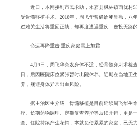
近日，本网接到市民求助，永嘉县枫林镇西优村53岁
受骨髓移植手术。2018年，周飞华曾确诊卵巢癌，
过难关生活将重回正轨，却再度遭遇重疾，走投无路
命运再降重击 重疾家庭雪上加霜
4月9日，周飞华突发身体不适，经骨髓穿刺术检查
日，后因医院床位紧张暂时出院休养。近期在当地卫
养，规避身体异常出血风险。
据主治医生介绍，骨髓移植是目前延续周飞华生命
疗、长期药物调理、定期复查养护等后续开销，更是
查、住院持续产生花销，本就负债累累的家庭，已无