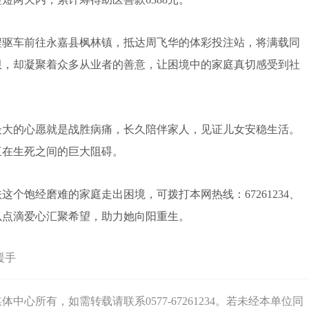
程驱车前往永嘉县枫林镇，抵达周飞华的体彩投注站，将满载同
限，却凝聚着众多从业者的善意，让困境中的家庭真切感受到社
大的心愿就是战胜病痛，长久陪伴家人，见证儿女安稳生活。
亘在生死之间的巨大阻碍。
饱经磨难的家庭走出困境，可拨打本网热线：67261234、
66，以点滴爱心汇聚希望，助力她向阳重生。
援手
心所有，如需转载请联系0577-67261234。若未经本单位同