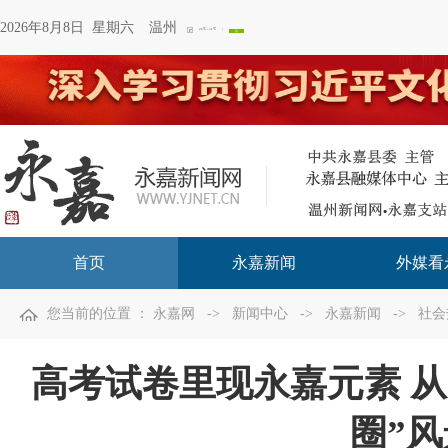
2026年8月8日 星期六
温州
首页
永嘉新闻
外媒看
您当前的位置 ：
永嘉网
->
新闻中心
->
永嘉新闻
->
社会
高考试卷里现永嘉元素 
圈”风