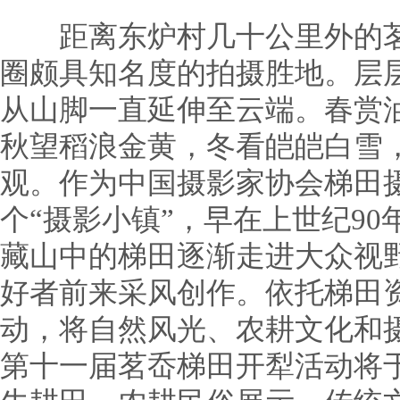
距离东炉村几十公里外的茗
圈颇具知名度的拍摄胜地。层
从山脚一直延伸至云端。春赏
秋望稻浪金黄，冬看皑皑白雪
观。作为中国摄影家协会梯田
个“摄影小镇”，早在上世纪9
藏山中的梯田逐渐走进大众视
好者前来采风创作。依托梯田
动，将自然风光、农耕文化和
第十一届茗岙梯田开犁活动将于