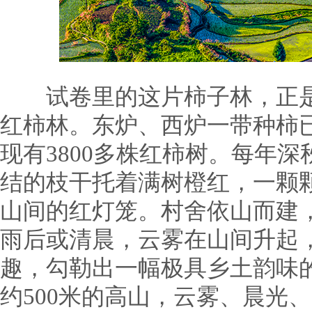
试卷里的这片柿子林，正是
红柿林。东炉、西炉一带种柿已
现有3800多株红柿树。每年
结的枝干托着满树橙红，一颗
山间的红灯笼。村舍依山而建
雨后或清晨，云雾在山间升起
趣，勾勒出一幅极具乡土韵味
约500米的高山，云雾、晨光