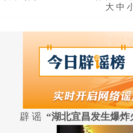
大
中
辟 谣
“湖北宜昌发生爆炸