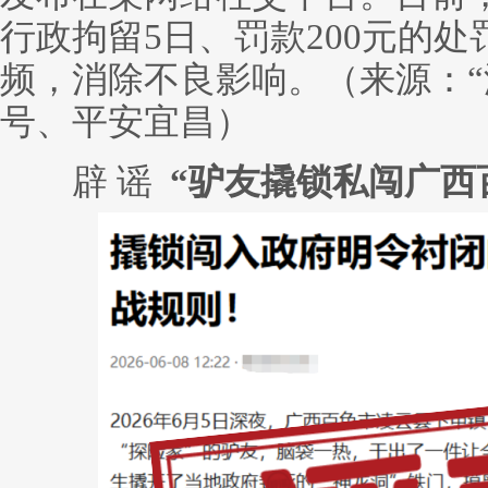
行政拘留5日、罚款200元的
频，消除不良影响。（来源：“
号、平安宜昌）
辟 谣
“驴友撬锁私闯广西百