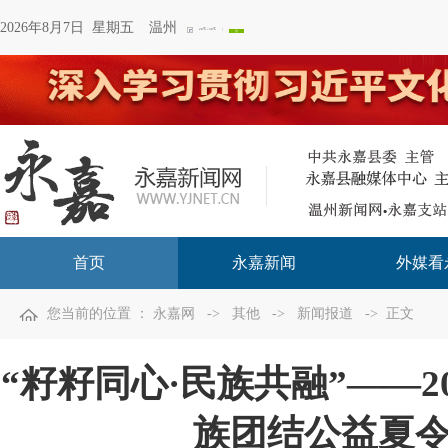
2026年8月7日 星期五
温州
首页
永嘉新闻
外媒看
您当前的位置 ：
永嘉网
->
其他
->
新闻报道
-> 正文
“籽籽同心·民族共融”——2
族团结公益夏