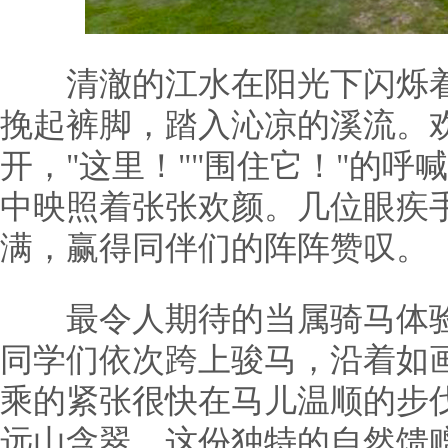
清澈的江水在阳光下闪烁着
挽起裤脚，踏入沁凉的溪流。
开，"这里！""围住它！"的
中映照着张张欢颜。几位眼疾
满，赢得同伴们的阵阵赞叹。
最令人期待的当属骑马体验
同学们依次跨上骏马，沿着如
乘的紧张很快在马儿温顺的步
远山含翠，这份独特的自然馈