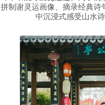
拼制谢灵运画像、摘录经典诗
中沉浸式感受山水诗