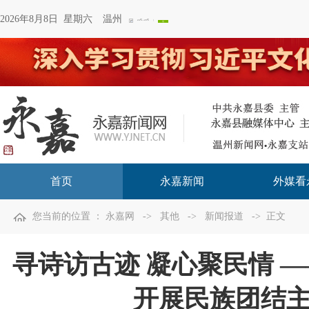
2026年8月8日 星期六
温州
首页
永嘉新闻
外媒看
您当前的位置 ：
永嘉网
->
其他
->
新闻报道
-> 正文
寻诗访古迹 凝心聚民情 
开展民族团结