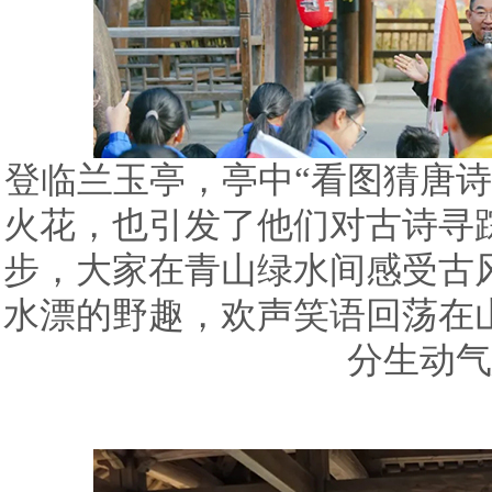
登临兰玉亭，亭中“看图猜唐诗
火花，也引发了他们对古诗寻
步，大家在青山绿水间感受古
水漂的野趣，欢声笑语回荡在
分生动气