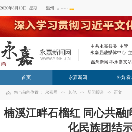
2026年8月10日 星期一
温州
首页
永嘉新闻
外媒看
您当前的位置 ：
永嘉网
->
其他
->
新闻报道
-> 正文
楠溪江畔石榴红 同心共融
化民族团结