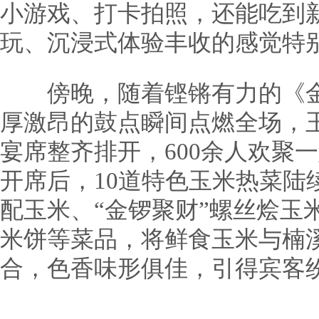
小游戏、打卡拍照，还能吃到
玩、沉浸式体验丰收的感觉特
傍晚，随着铿锵有力的《金
厚激昂的鼓点瞬间点燃全场，玉
宴席整齐排开，600余人欢聚
开席后，10道特色玉米热菜陆续
配玉米、“金锣聚财”螺丝烩玉
米饼等菜品，将鲜食玉米与楠
合，色香味形俱佳，引得宾客