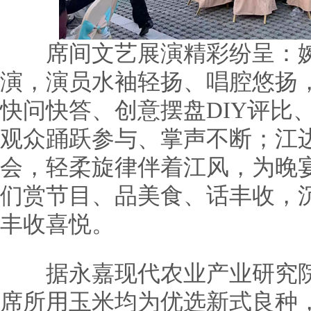
席间文艺展演精彩纷呈：婉
演，演员水袖轻扬、唱腔悠扬
快问快答、创意摆盘DIY评比
观众踊跃参与、掌声不断；江
会，轻柔旋律伴着江风，为晚
们赏节目、品美食、话丰收，
丰收喜悦。
据永嘉现代农业产业研究院
席所用玉米均为优选新式良种