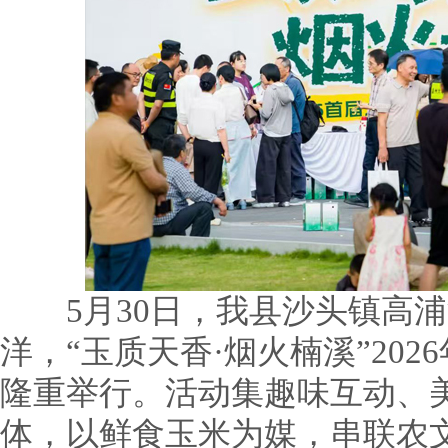
5月30日，我县沙头镇高浦
洋，“玉质天香·烟火楠溪”20
隆重举行。活动集趣味互动、
体，以鲜食玉米为媒，串联农