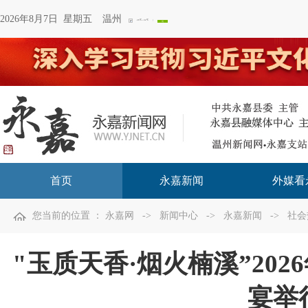
2026年8月7日 星期五
温州
首页
永嘉新闻
外媒看
您当前的位置 ：
永嘉网
->
新闻中心
->
永嘉新闻
->
社会
"玉质天香·烟火楠溪”20
宴举