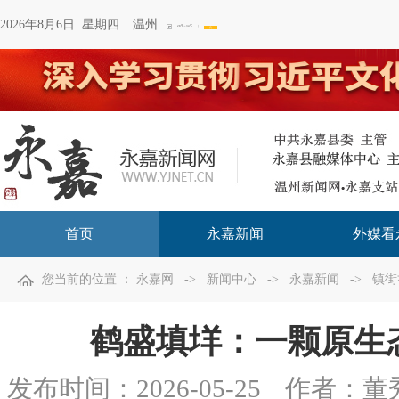
2026年8月6日 星期四
温州
首页
永嘉新闻
外媒看
您当前的位置 ：
永嘉网
->
新闻中心
->
永嘉新闻
->
镇街
鹤盛填垟：一颗原生
发布时间：
2026-05-25
作者：董