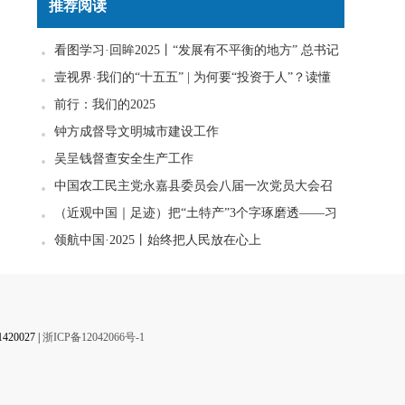
推荐阅读
看图学习·回眸2025丨“发展有不平衡的地方” 总书记
】
一直惦念在心
壹视界·我们的“十五五” | 为何要“投资于人”？读懂
政策里的发展密码
前行：我们的2025
钟方成督导文明城市建设工作
吴呈钱督查安全生产工作
中国农工民主党永嘉县委员会八届一次党员大会召
开
（近观中国｜足迹）把“土特产”3个字琢磨透——习
近平走进柚子园
领航中国·2025丨始终把人民放在心上
0027 |
浙ICP备12042066号-1