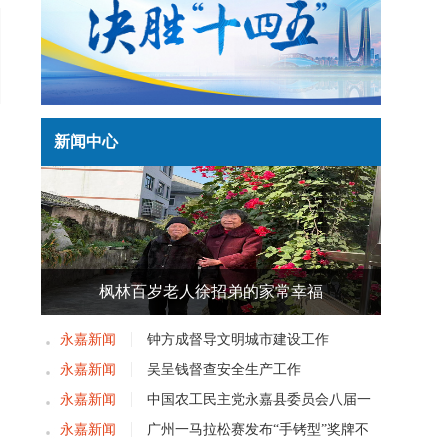
新闻中心
枫林百岁老人徐招弟的家常幸福
永嘉新闻
钟方成督导文明城市建设工作
永嘉新闻
吴呈钱督查安全生产工作
永嘉新闻
中国农工民主党永嘉县委员会八届一
次党员大会召开
永嘉新闻
广州一马拉松赛发布“手铐型”奖牌不