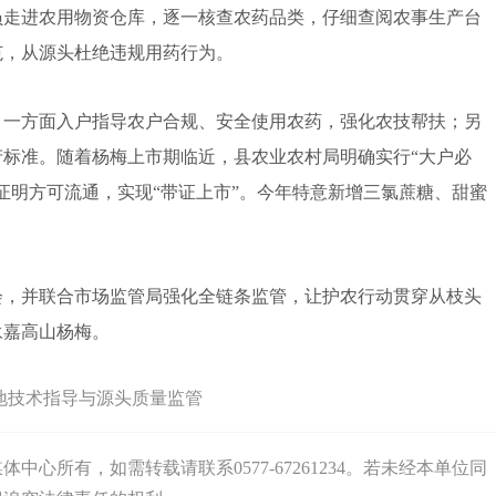
走进农用物资仓库，逐一核查农药品类，仔细查阅农事生产台
范，从源头杜绝违规用药行为。
一方面入户指导农户合规、安全使用农药，强化农技帮扶；另
标准。随着杨梅上市期临近，县农业农村局明确实行“大户必
证明方可流通，实现“带证上市”。今年特意新增三氯蔗糖、甜蜜
，并联合市场监管局强化全链条监管，让护农行动贯穿从枝头
永嘉高山杨梅。
地技术指导与源头质量监管
心所有，如需转载请联系0577-67261234。若未经本单位同