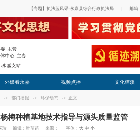
【专题】执法蓝风采·永嘉县综合行政执法局
邮箱
|
外媒看永嘉
视频点播
文化楠溪
->
部门播报
->
环保动态
-> 正文
展杨梅种植基地技术指导与源头质量监管
璞瑞
编辑：
叶苗苗
来源：
字体：
大
中
小