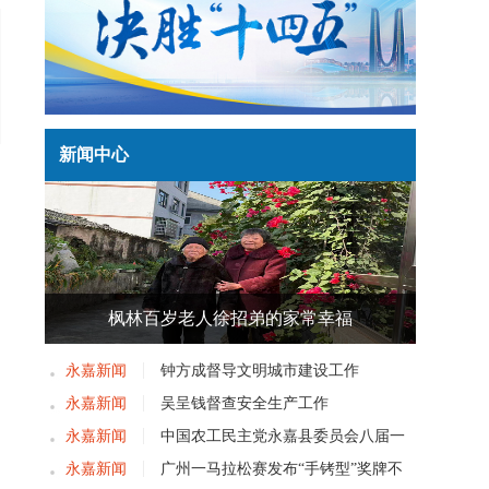
新闻中心
枫林百岁老人徐招弟的家常幸福
永嘉新闻
钟方成督导文明城市建设工作
永嘉新闻
吴呈钱督查安全生产工作
永嘉新闻
中国农工民主党永嘉县委员会八届一
次党员大会召开
永嘉新闻
广州一马拉松赛发布“手铐型”奖牌不