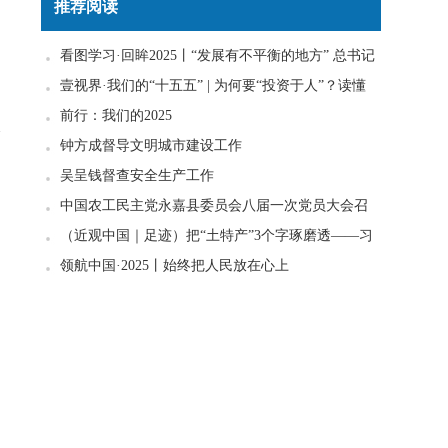
推荐阅读
看图学习·回眸2025丨“发展有不平衡的地方” 总书记
一直惦念在心
壹视界·我们的“十五五” | 为何要“投资于人”？读懂
政策里的发展密码
前行：我们的2025
抢
钟方成督导文明城市建设工作
吴呈钱督查安全生产工作
中国农工民主党永嘉县委员会八届一次党员大会召
开
（近观中国｜足迹）把“土特产”3个字琢磨透——习
近平走进柚子园
领航中国·2025丨始终把人民放在心上