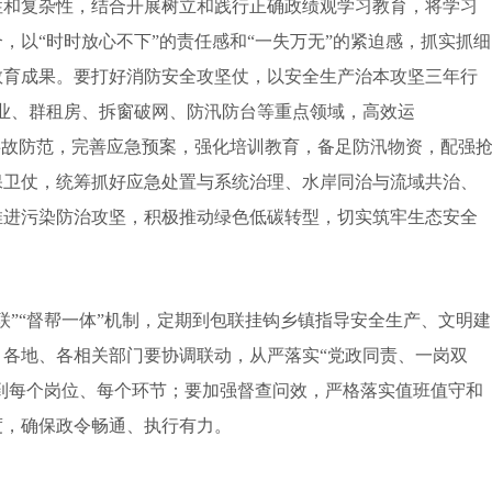
和复杂性，结合开展树立和践行正确政绩观学习教育，将学习
，以“时时放心不下”的责任感和“一失万无”的紧迫感，抓实抓细
教育成果。要打好消防安全攻坚仗，以安全生产治本攻坚三年行
企业、群租房、拆窗破网、防汛防台等重点领域，高效运
灾事故防范，完善应急预案，强化培训教育，备足防汛物资，配强
保卫仗，统筹抓好应急处置与系统治理、水岸同治与流域共治、
推进污染防治攻坚，积极推动绿色低碳转型，切实筑牢生态安全
”“督帮一体”机制，定期到包联挂钩乡镇指导安全生产、文明建
各地、各相关部门要协调联动，从严落实“党政同责、一岗双
实到每个岗位、每个环节；要加强督查问效，严格落实值班值守和
度，确保政令畅通、执行有力。