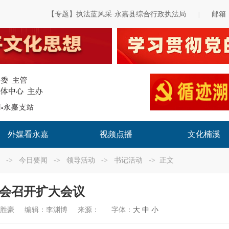
【专题】执法蓝风采·永嘉县综合行政执法局
邮箱
|
外媒看永嘉
视频点播
文化楠溪
->
今日要闻
->
领导活动
->
书记活动
-> 正文
会召开扩大会议
陈胜豪
编辑：
李渊博
来源：
字体：
大
中
小