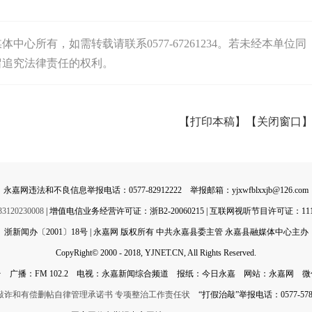
心所有，如需转载请联系0577-67261234。若未经本单位同
留追究法律责任的权利。
【打印本稿】
【关闭窗口
永嘉网违法和不良信息举报电话：0577-82912222 举报邮箱：yjxwfblxxjb@126.com
0230008
| 增值电信业务经营许可证：浙B2-20060215 | 互联网视听节目许可证：11142
浙新闻办〔2001〕18号 | 永嘉网 版权所有 中共永嘉县委主管 永嘉县融媒体中心主办
CopyRight© 2000 - 2018, YJNET.CN, All Rights Reserved.
 广播：FM 102.2 电视：永嘉新闻综合频道 报纸：今日永嘉 网站：永嘉网 
敲诈和有偿删帖自律管理承诺书
专项整治工作责任状
“打假治敲”举报电话：0577-5788