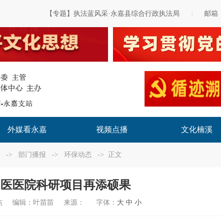
【专题】执法蓝风采·永嘉县综合行政执法局
邮箱
|
外媒看永嘉
视频点播
文化楠溪
->
部门播报
->
环保动态
-> 正文
中医医院科研项目再添硕果
杰
编辑：
叶苗苗
来源：
字体：
大
中
小