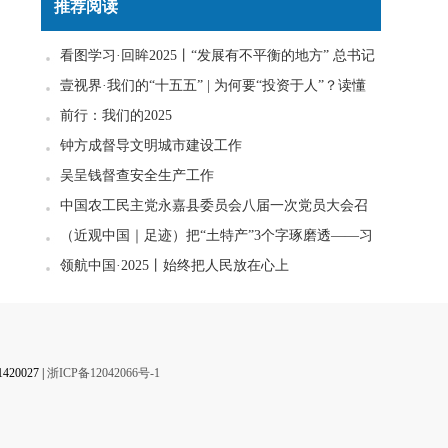
推荐阅读
看图学习·回眸2025丨“发展有不平衡的地方” 总书记
一直惦念在心
壹视界·我们的“十五五” | 为何要“投资于人”？读懂
政策里的发展密码
前行：我们的2025
钟方成督导文明城市建设工作
吴呈钱督查安全生产工作
中国农工民主党永嘉县委员会八届一次党员大会召
开
（近观中国｜足迹）把“土特产”3个字琢磨透——习
近平走进柚子园
领航中国·2025丨始终把人民放在心上
0027 |
浙ICP备12042066号-1