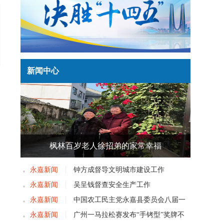
新闻中心
枫林百岁老人徐招弟的家常幸福
永嘉新闻
钟方成督导文明城市建设工作
永嘉新闻
吴呈钱督查安全生产工作
永嘉新闻
中国农工民主党永嘉县委员会八届一
次党员大会召开
永嘉新闻
广州一马拉松赛发布“手铐型”奖牌不