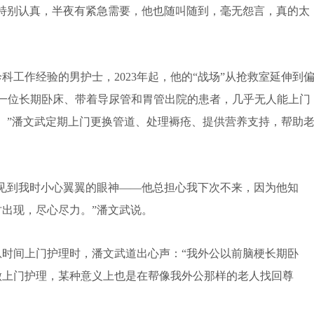
特别认真，半夜有紧急需要，他也随叫随到，毫无怨言，真的太
工作经验的男护士，2023年起，他的“战场”从抢救室延伸到
有一位长期卧床、带着导尿管和胃管出院的患者，几乎无人能上门
。”潘文武定期上门更换管道、处理褥疮、提供营养支持，帮助
到我时小心翼翼的眼神——他总担心我下次不来，因为他知
出现，尽心尽力。”潘文武说。
间上门护理时，潘文武道出心声：“我外公以前脑梗长期卧
做上门护理，某种意义上也是在帮像我外公那样的老人找回尊