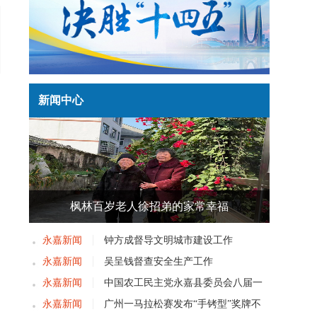
新闻中心
枫林百岁老人徐招弟的家常幸福
永嘉新闻
钟方成督导文明城市建设工作
永嘉新闻
吴呈钱督查安全生产工作
永嘉新闻
中国农工民主党永嘉县委员会八届一
次党员大会召开
永嘉新闻
广州一马拉松赛发布“手铐型”奖牌不