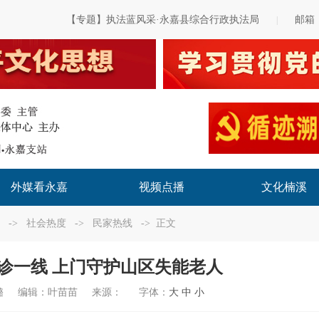
【专题】执法蓝风采·永嘉县综合行政执法局
邮箱
|
外媒看永嘉
视频点播
文化楠溪
->
社会热度
->
民家热线
-> 正文
诊一线 上门守护山区失能老人
璐
编辑：
叶苗苗
来源：
字体：
大
中
小