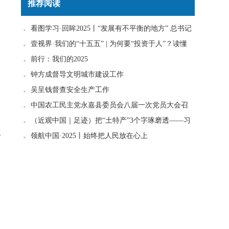
推荐阅读
看图学习·回眸2025丨“发展有不平衡的地方” 总书记
一直惦念在心
壹视界·我们的“十五五” | 为何要“投资于人”？读懂
政策里的发展密码
前行：我们的2025
钟方成督导文明城市建设工作
吴呈钱督查安全生产工作
中国农工民主党永嘉县委员会八届一次党员大会召
开
（近观中国｜足迹）把“土特产”3个字琢磨透——习
他
近平走进柚子园
领航中国·2025丨始终把人民放在心上