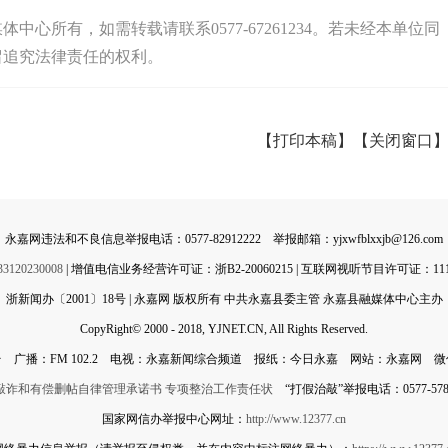
心所有，如需转载请联系0577-67261234。若未经本单位同
留追究法律责任的权利。
【打印本稿】
【关闭窗口
永嘉网违法和不良信息举报电话：0577-82912222 举报邮箱：yjxwfblxxjb@126.com
0230008
| 增值电信业务经营许可证：浙B2-20060215 | 互联网视听节目许可证：11142
浙新闻办〔2001〕18号 | 永嘉网 版权所有 中共永嘉县委主管 永嘉县融媒体中心主办
CopyRight© 2000 - 2018, YJNET.CN, All Rights Reserved.
 广播：FM 102.2 电视：永嘉新闻综合频道 报纸：今日永嘉 网站：永嘉网 
敲诈和有偿删帖自律管理承诺书
专项整治工作责任状
“打假治敲”举报电话：0577-5788
国家网信办举报中心网址：
http://www.12377.cn