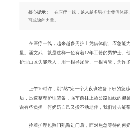
核心提示：
在医疗一线，越来越多男护士凭借体能、
可或缺的力量。
在医疗一线，越来越多男护士凭借体能、应急能力和
量。潘文武，就是这样一位有着12年工龄的男护士。
护理山区失能老人，用一根导尿管、一根胃管，为许
上午10时许，刚“熬”完一个大夜班准备下班的急
后，迅速整理护理装备，驱车前往上瓯公路沿线的迎鑫
说有些负担，何奶奶自己又搬不动老伴，我们过去能帮
拎着护理包熟门熟路进门后，面对焦急等待的何奶