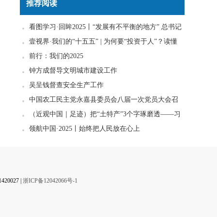
推荐阅读
】
看图学习·回眸2025丨“发展有不平衡的地方” 总书记
一直惦念在心
壹视界·我们的“十五五” | 为何要“投资于人”？读懂
政策里的发展密码
前行：我们的2025
钟方成督导文明城市建设工作
吴呈钱督查安全生产工作
中国农工民主党永嘉县委员会八届一次党员大会召
开
（近观中国｜足迹）把“土特产”3个字琢磨透——习
近平走进柚子园
领航中国·2025丨始终把人民放在心上
0027 |
浙ICP备12042066号-1