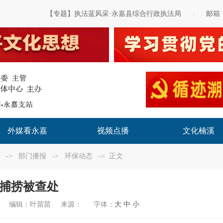
【专题】执法蓝风采·永嘉县综合行政执法局
邮箱
|
外媒看永嘉
视频点播
文化楠溪
->
部门播报
->
环保动态
-> 正文
捕捞被查处
编辑：
叶苗苗
来源：
字体：
大
中
小