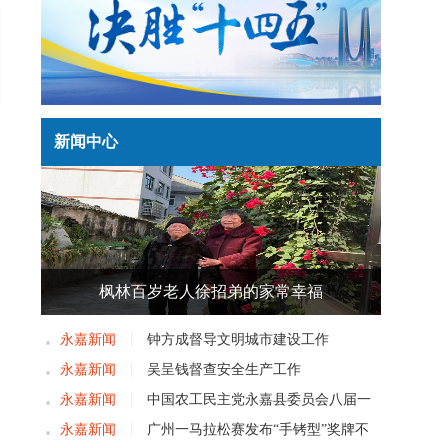
新闻中心
枫林百岁老人徐招弟的家常幸福
永嘉新闻
钟方成督导文明城市建设工作
永嘉新闻
吴呈钱督查安全生产工作
永嘉新闻
中国农工民主党永嘉县委员会八届一
次党员大会召开
永嘉新闻
广州一马拉松赛发布“手铐型”奖牌不