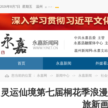
2026年8月7日 星期五
温州
首页
永嘉新闻
外媒看
您当前的位置 ：
永嘉网
->
新闻中心
->
永嘉新闻
->
社会
灵运仙境第七届桐花季浪漫
旅新