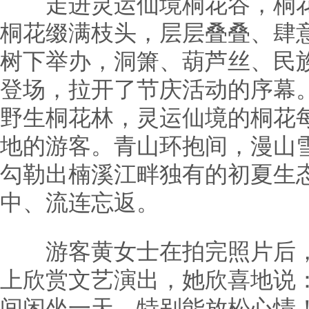
走进灵运仙境桐花谷，桐花
桐花缀满枝头，层层叠叠、肆
树下举办，洞箫、葫芦丝、民
登场，拉开了节庆活动的序幕
野生桐花林，灵运仙境的桐花
地的游客。青山环抱间，漫山
勾勒出楠溪江畔独有的初夏生
中、流连忘返。
游客黄女士在拍完照片后，
上欣赏文艺演出，她欣喜地说
间闲坐一天，特别能放松心情！