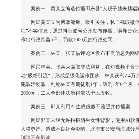
案例一：黄某立编造传播田东县“人贩子越来越猖
网民黄某立为博取流量、吸引关注，私自截取微信
狂”不实信息，通过抖音账号公开发布传播，误导公众
作出行政拘留5日、罚款1000元的行政处罚。
案例二：林某、张某借评论区发布不良信息为网
网民林某、张某为谋取非法利益，在短视频平台
动“吸粉引流”，形成层级化运作团伙，林某获利7.4
犯罪活动罪，判处林某有期徒刑1年，缓刑1年6个月，
2000元，二人全部违法所得依法予以没收。
案例三：郭某利用AI生成虚假不雅照并传播案
网民郭某未经允许拍摄陌生女性背影，使用AI软
人格尊严、造成不良社会影响。北海市公安局海城分局
消除不良影响。