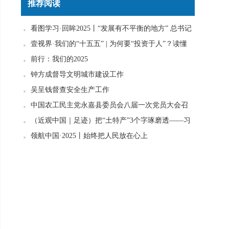
推荐阅读
看图学习·回眸2025丨“发展有不平衡的地方” 总书记
一直惦念在心
壹视界·我们的“十五五” | 为何要“投资于人”？读懂
政策里的发展密码
前行：我们的2025
钟方成督导文明城市建设工作
吴呈钱督查安全生产工作
中国农工民主党永嘉县委员会八届一次党员大会召
安
开
（近观中国｜足迹）把“土特产”3个字琢磨透——习
近平走进柚子园
领航中国·2025丨始终把人民放在心上