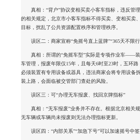
真相：
“背户”协议变相买卖小客车指标，违反管
的相关规定，北京市小客车指标不得买卖、变相买卖、
目标，扰乱了公共资源配置秩序和管理秩序。
误区二：商家宣称“免摇号直上蓝牌”“365天不限行
真相：
所谓的“免摇车型”实际是专项作业车——
车管理，报废年限仅15年，且每天6时至23时，五
必须装置有专用设备或器具，违法商家会将专用设备
装上路，会面临被交管部门查处的风险。
误区三：可“办理无车报废、找回京牌指标”
真相：
“无车报废”业务并不存在。根据北京相关
无车辆或车辆尚未报废则无法办理指标更新。
误区四：“内部关系”“加急下号”可以加速摇号中签