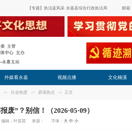
【专题】执法蓝风采·永嘉县综合行政执法局
邮箱
|
外媒看永嘉
视频点播
文化楠溪
->
社会热度
->
辟谣热点
-> 正文
废”？别信！（2026·05·09）
编辑：
叶苗苗
来源：
字体：
大
中
小