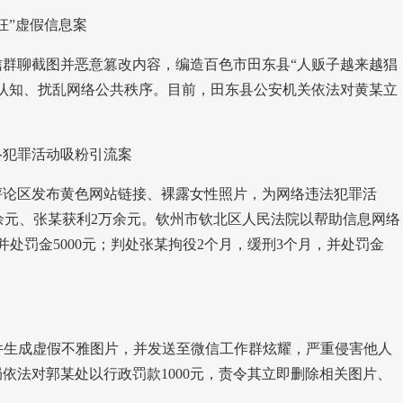
狂”虚假信息案
群聊截图并恶意篡改内容，编造百色市田东县“人贩子越来越猖
认知、扰乱网络公共秩序。目前，田东县公安机关依法对黄某立
络犯罪活动吸粉引流案
评论区发布黄色网站链接、裸露女性照片，为网络违法犯罪活
万余元、张某获利2万余元。钦州市钦北区人民法院以帮助信息网络
并处罚金5000元；判处张某拘役2个月，缓刑3个月，并处罚金
件生成虚假不雅图片，并发送至微信工作群炫耀，严重侵害他人
依法对郭某处以行政罚款1000元，责令其立即删除相关图片、