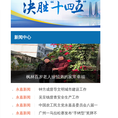
新闻中心
枫林百岁老人徐招弟的家常幸福
永嘉新闻
钟方成督导文明城市建设工作
永嘉新闻
吴呈钱督查安全生产工作
永嘉新闻
中国农工民主党永嘉县委员会八届一
次党员大会召开
永嘉新闻
广州一马拉松赛发布“手铐型”奖牌不