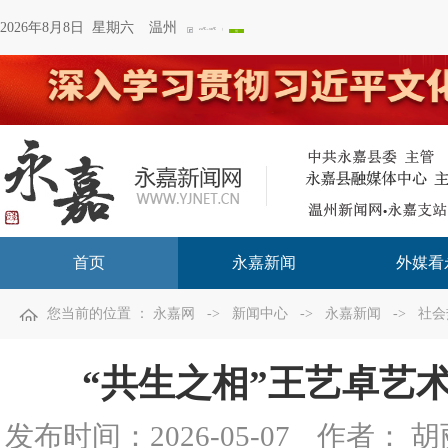
2026年8月8日 星期六
温州
首页
永嘉新闻
外媒看
您当前的位置 ：
永嘉网
->
新闻中心
->
永嘉新闻
->
社会
“共生之相”王艺卓艺
发布时间：
2026-05-07
作者： 胡