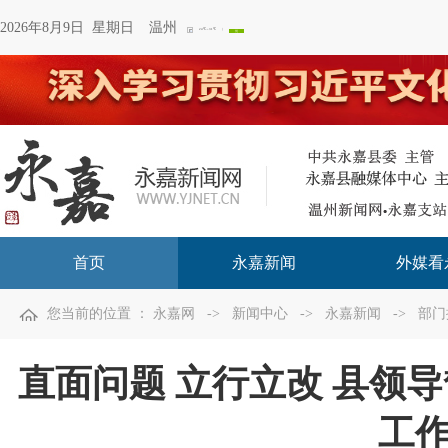
2026年8月9日 星期日
温州
首页
永嘉新闻
外媒看
您当前的位置 ：
永嘉网
->
新闻中心
->
永嘉新闻
->
部门
直面问题 立行立改 县领
工