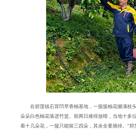
在碧莲镇石背凹早香柚基地，一簇簇柚花缀满枝头、
朵朵白色柚花落进竹篮。前两日难得放晴，当地十多位
着十几朵花，一簇只能留三四朵，其余全要摘掉。”郑