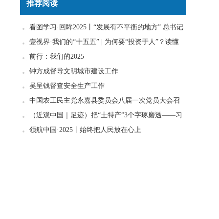
推荐阅读
看图学习·回眸2025丨“发展有不平衡的地方” 总书记
一直惦念在心
壹视界·我们的“十五五” | 为何要“投资于人”？读懂
政策里的发展密码
前行：我们的2025
之
钟方成督导文明城市建设工作
吴呈钱督查安全生产工作
中国农工民主党永嘉县委员会八届一次党员大会召
开
（近观中国｜足迹）把“土特产”3个字琢磨透——习
近平走进柚子园
领航中国·2025丨始终把人民放在心上