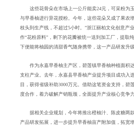
这些花骨朵在市场上一公斤能卖24元，可采粉为玉
与早香柚进行异花授粉。今年，这些花朵又成了果农增
枝头到生产线，不超过5小时。”浙江丽柏文化创意产
作“花粉原料”，剩下的花瓣被统一送到加工厂，提取
下便能将柚园的清甜香气随身携带，这一产品研发升
作为永嘉早香柚主产区，碧莲镇早香柚种植面积达60
支柱产业。去年，永嘉县早香柚产业提升项目成功入选
目，获得省级补助3000万元。借助这笔资金支持，
度合作，着力破解产销瓶颈，全面提升产业核心竞争
据相关企业规划，今年将推出橙柚汁、陈皮糖两款
产品研发拓展，进一步提升早香柚亩产附加值，拓宽