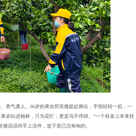
香气袭人。66岁的果农郑笑微踮起脚尖，手指轻轻一掐，一
果农钻进柚林，只为花忙，更是马不停蹄。“一个枝条上本来挂
笑微说话间手上没停，篮子里已沉甸甸的。