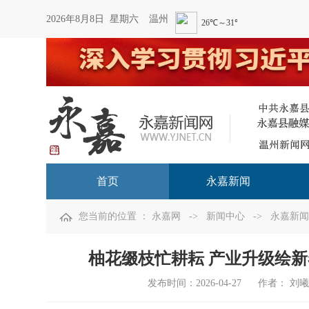
2026年8月8日 星期六
温州
首页
永嘉新闻
您当前的位置 ：
永嘉网
->
新闻中心
->
永嘉新闻
柚花缀枝忙耕耘 产业升级绘新
发布时间：
2026-04-27
作者： 刘曦