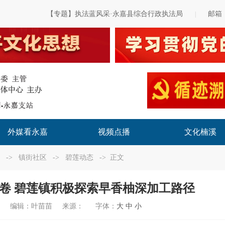
【专题】执法蓝风采·永嘉县综合行政执法局
邮箱
|
外媒看永嘉
视频点播
文化楠溪
->
镇街社区
->
碧莲动态
-> 正文
卷 碧莲镇积极探索早香柚深加工路径
编辑：
叶苗苗
来源：
字体：
大
中
小