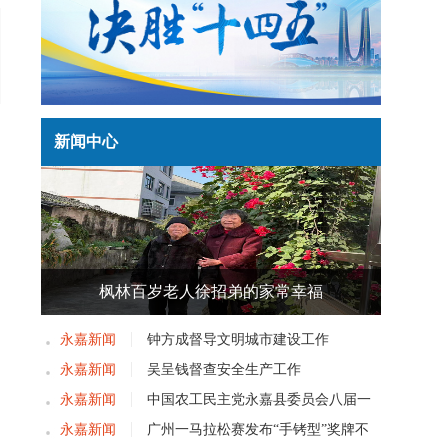
新闻中心
枫林百岁老人徐招弟的家常幸福
永嘉新闻
钟方成督导文明城市建设工作
永嘉新闻
吴呈钱督查安全生产工作
永嘉新闻
中国农工民主党永嘉县委员会八届一
次党员大会召开
永嘉新闻
广州一马拉松赛发布“手铐型”奖牌不