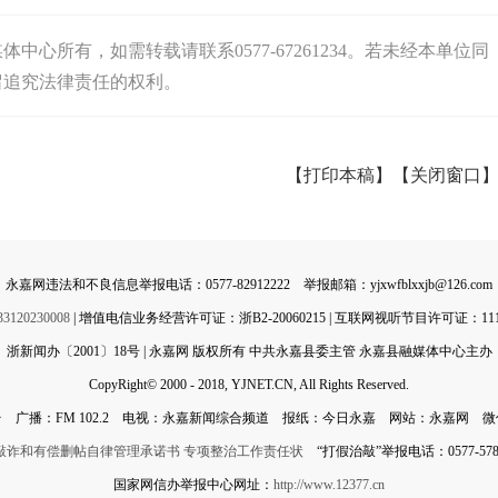
心所有，如需转载请联系0577-67261234。若未经本单位同
留追究法律责任的权利。
【打印本稿】
【关闭窗口
永嘉网违法和不良信息举报电话：0577-82912222 举报邮箱：yjxwfblxxjb@126.com
0230008
| 增值电信业务经营许可证：浙B2-20060215 | 互联网视听节目许可证：11142
浙新闻办〔2001〕18号 | 永嘉网 版权所有 中共永嘉县委主管 永嘉县融媒体中心主办
CopyRight© 2000 - 2018, YJNET.CN, All Rights Reserved.
 广播：FM 102.2 电视：永嘉新闻综合频道 报纸：今日永嘉 网站：永嘉网 
敲诈和有偿删帖自律管理承诺书
专项整治工作责任状
“打假治敲”举报电话：0577-5788
国家网信办举报中心网址：
http://www.12377.cn