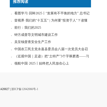
推荐阅读
看图学习·回眸2025丨“发展有不平衡的地方” 总书记
一直惦念在心
壹视界·我们的“十五五” | 为何要“投资于人”？读懂
政策里的发展密码
前行：我们的2025
钟方成督导文明城市建设工作
吴呈钱督查安全生产工作
】
中国农工民主党永嘉县委员会八届一次党员大会召
开
（近观中国｜足迹）把“土特产”3个字琢磨透——习
近平走进柚子园
领航中国·2025丨始终把人民放在心上
0027 |
浙ICP备12042066号-1