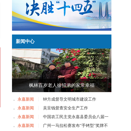
新闻中心
枫林百岁老人徐招弟的家常幸福
永嘉新闻
钟方成督导文明城市建设工作
永嘉新闻
吴呈钱督查安全生产工作
听
永嘉新闻
中国农工民主党永嘉县委员会八届一
开
次党员大会召开
永嘉新闻
广州一马拉松赛发布“手铐型”奖牌不