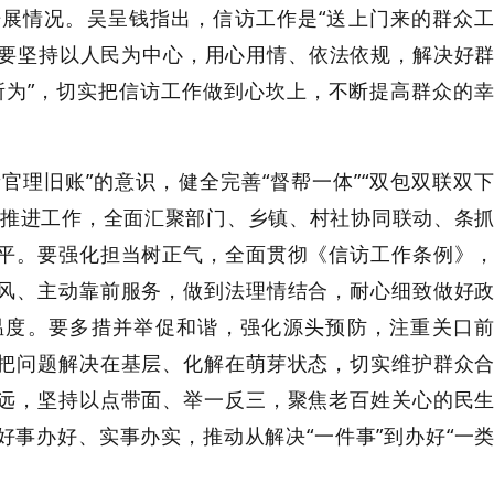
开展情况。吴呈钱指出，信访工作是
“送上门来的群众
门要坚持以人民为中心，用心用情、依法依规，解决好
所为”，切实把信访工作做到心坎上，不断提高群众的
新官理旧账”的意识，健全完善“督帮一体”“双包双联双
式推进工作，全面汇聚部门、乡镇、村社协同联动、条
平。要强化担当树正气，全面贯彻《信访工作条例》
风、主动靠前服务，做到法理情结合，耐心细致做好
温度。要多措并举促和谐，强化源头预防，注重关口
把问题解决在基层、化解在萌芽状态，切实维护群众
远，坚持以点带面、举一反三，聚焦老百姓关心的民
事办好、实事办实，推动从解决“一件事”到办好“一