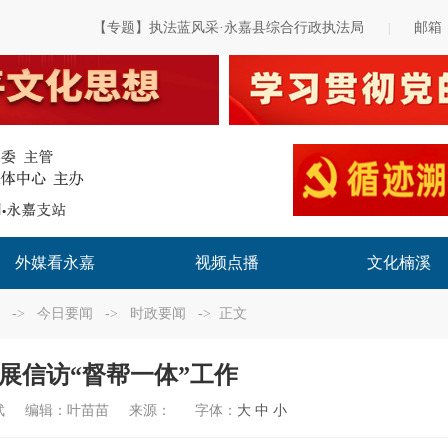
【专题】执法蓝风采·永嘉县综合行政执法局
邮箱
|
外媒看永嘉
视频点播
文化楠溪
->
今日要闻
->
时政要闻
-> 正文
展信访“督帮一体”工作
武
编辑：
叶苗苗
来源：
字体：
大
中
小