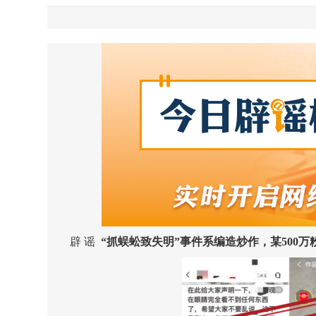
辟 谣
“抓蜈蚣致失明”事件系编造炒作，某500万