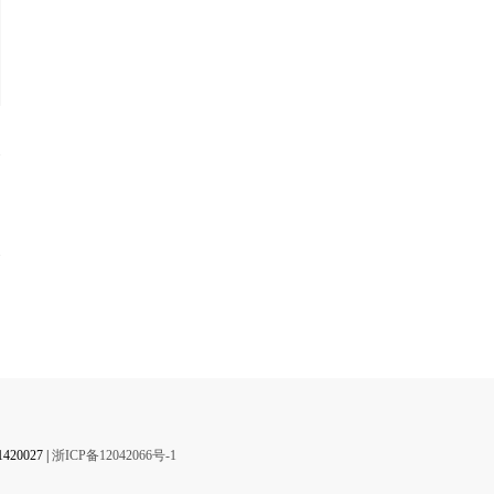
】
0027 |
浙ICP备12042066号-1