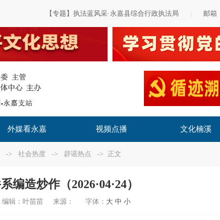
【专题】执法蓝风采·永嘉县综合行政执法局
邮箱
|
外媒看永嘉
视频点播
文化楠溪
->
社会热度
->
辟谣热点
-> 正文
编造炒作（2026·04·24）
编辑：
叶苗苗
来源：
字体：
大
中
小