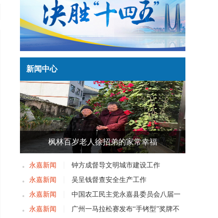
新闻中心
枫林百岁老人徐招弟的家常幸福
永嘉新闻
钟方成督导文明城市建设工作
永嘉新闻
吴呈钱督查安全生产工作
永嘉新闻
中国农工民主党永嘉县委员会八届一
次党员大会召开
永嘉新闻
广州一马拉松赛发布“手铐型”奖牌不