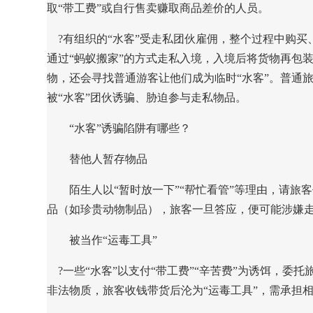
取“带工费”或自行售卖赚取商品差价的人员。
?有组织的“水客”受走私团伙雇佣，整个过程中购买
通过“蚂蚁搬家”的方式走私入境，入境后将货物再包装
物，还会寻找普通游客让他们成为临时“水客”。普通
被“水客”团伙诱骗、胁迫参与走私物品。
“水客”诱骗陷阱有哪些？
替他人暂存物品
陌生人以“暂时放一下”“帮忙看管”等理由，请旅
品（如珍贵动物制品），旅客一旦答应，便可能涉嫌
被当作“运毒工具”
?一些“水客”以支付“带工费”“辛苦费”为诱饵，委
非法物质，旅客收钱带货后沦为“运毒工具”，需承担