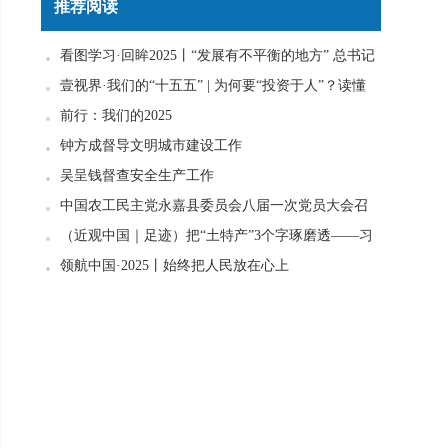
推荐阅读
看图学习·回眸2025丨“发展有不平衡的地方” 总书记
一直惦念在心
壹视界·我们的“十五五” | 为何要“投资于人”？读懂
政策里的发展密码
前行：我们的2025
钟方成督导文明城市建设工作
吴呈钱督查安全生产工作
中国农工民主党永嘉县委员会八届一次党员大会召
开
（近观中国｜足迹）把“土特产”3个字琢磨透——习
近平走进柚子园
领航中国·2025丨始终把人民放在心上