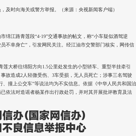
，及时向海关或警方举报。（来源：央视新闻客户端）
江路青莲段“4·19”交通事故的帖文，称“小车疑似酒驾逆
员不幸身亡”，引发网民关注。经江油市交警部门核实，网传信
路青莲大桥往绵阳方向1.5公里处发生的小型轿车、重型半挂牵引
事故造成2人轻微受伤、3车受损，无人员死亡；涉事三名驾驶
行、撞上公交车”等说法均为不实信息。依据《中华人民共和国
局已依法对造谣者杨某作出行政处罚，并对其开展批评教育及法