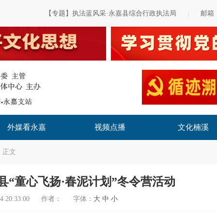
【专题】执法蓝风采·永嘉县综合行政执法局
邮箱
|
外媒看永嘉
视频点播
文化楠溪
 正文
县“童心飞扬·春泥计划”冬令营活动
4 20:33:00
作者：
字体：
大
中
小