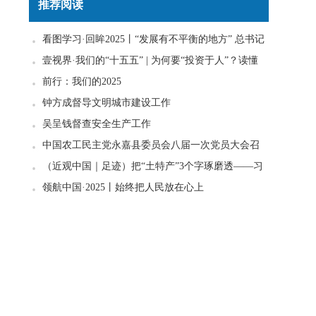
推荐阅读
看图学习·回眸2025丨“发展有不平衡的地方” 总书记
一直惦念在心
壹视界·我们的“十五五” | 为何要“投资于人”？读懂
政策里的发展密码
前行：我们的2025
钟方成督导文明城市建设工作
吴呈钱督查安全生产工作
中国农工民主党永嘉县委员会八届一次党员大会召
开
（近观中国｜足迹）把“土特产”3个字琢磨透——习
近平走进柚子园
领航中国·2025丨始终把人民放在心上