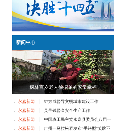
新闻中心
枫林百岁老人徐招弟的家常幸福
永嘉新闻
钟方成督导文明城市建设工作
永嘉新闻
吴呈钱督查安全生产工作
永嘉新闻
中国农工民主党永嘉县委员会八届一
次党员大会召开
永嘉新闻
广州一马拉松赛发布“手铐型”奖牌不