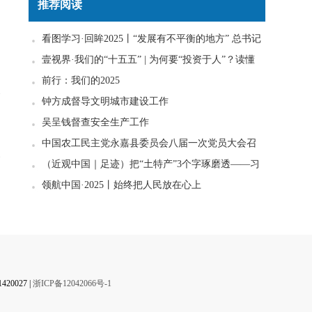
推荐阅读
看图学习·回眸2025丨“发展有不平衡的地方” 总书记
一直惦念在心
壹视界·我们的“十五五” | 为何要“投资于人”？读懂
政策里的发展密码
前行：我们的2025
钟方成督导文明城市建设工作
吴呈钱督查安全生产工作
中国农工民主党永嘉县委员会八届一次党员大会召
开
（近观中国｜足迹）把“土特产”3个字琢磨透——习
近平走进柚子园
领航中国·2025丨始终把人民放在心上
】
0027 |
浙ICP备12042066号-1