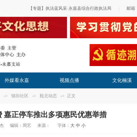
【专题】执法蓝风采·永嘉县综合行政执法局
邮箱
|
外媒看永嘉
视频点播
文化楠溪
->
镇街社区
->
瓯北动态
-> 正文
 嘉正停车推出多项惠民优惠举措
杰
编辑：
周艺
来源：
字体：
大
中
小