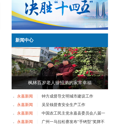
新闻中心
枫林百岁老人徐招弟的家常幸福
永嘉新闻
钟方成督导文明城市建设工作
永嘉新闻
吴呈钱督查安全生产工作
永嘉新闻
中国农工民主党永嘉县委员会八届一
次党员大会召开
永嘉新闻
广州一马拉松赛发布“手铐型”奖牌不