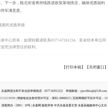
本。下一步，瓯北街道将持续跟进政策落地情况，确保优惠福利
与停车满意度。
项惠民优惠举措
心所有，如需转载请联系0577-67261234。若未经本单位同
留追究法律责任的权利。
【打印本稿】
【关闭窗口
永嘉网违法和不良信息举报电话：0577-82912222 举报邮箱：yjxwfblxxjb@126.com
0230008
| 增值电信业务经营许可证：浙B2-20060215 | 互联网视听节目许可证：11142
浙新闻办〔2001〕18号 | 永嘉网 版权所有 中共永嘉县委主管 永嘉县融媒体中心主办