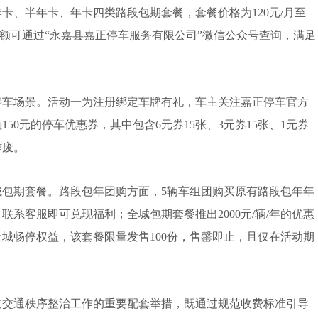
、半年卡、年卡四类路段包期套餐，套餐价格为120元/月至
期金额可通过“永嘉县嘉正停车服务有限公司”微信公众号查询，满足
车场景。活动一为注册绑定车牌有礼，车主关注嘉正停车官方
50元的停车优惠券，其中包含6元券15张、3元券15张、1元券
作废。
期套餐。路段包年团购方面，5辆车组团购买原有路段包年年
系客服即可兑现福利；全城包期套餐推出2000元/辆/年的优惠
城畅停权益，该套餐限量发售100份，售罄即止，且仅在活动期
交通秩序整治工作的重要配套举措，既通过规范收费标准引导