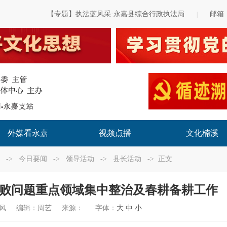
【专题】执法蓝风采·永嘉县综合行政执法局
邮箱
|
外媒看永嘉
视频点播
文化楠溪
->
今日要闻
->
领导活动
->
县长活动
-> 正文
败问题重点领域集中整治及春耕备耕工作
风
编辑：
周艺
来源：
字体：
大
中
小