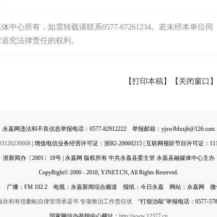
心所有，如需转载请联系0577-67261234。若未经本单位同
留追究法律责任的权利。
【打印本稿】
【关闭窗口
永嘉网违法和不良信息举报电话：0577-82912222 举报邮箱：yjxwfblxxjb@126.com
0230008
| 增值电信业务经营许可证：浙B2-20060215 | 互联网视听节目许可证：11142
浙新闻办〔2001〕18号 | 永嘉网 版权所有 中共永嘉县委主管 永嘉县融媒体中心主办
CopyRight© 2000 - 2018, YJNET.CN, All Rights Reserved.
 广播：FM 102.2 电视：永嘉新闻综合频道 报纸：今日永嘉 网站：永嘉网 
敲诈和有偿删帖自律管理承诺书
专项整治工作责任状
“打假治敲”举报电话：0577-5788
国家网信办举报中心网址：
http://www.12377.cn