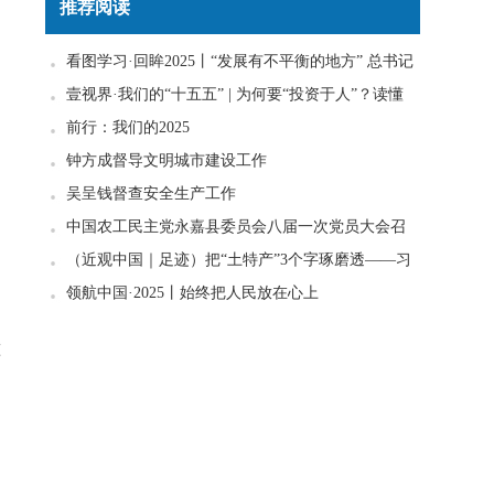
推荐阅读
，
看图学习·回眸2025丨“发展有不平衡的地方” 总书记
一直惦念在心
壹视界·我们的“十五五” | 为何要“投资于人”？读懂
政策里的发展密码
前行：我们的2025
钟方成督导文明城市建设工作
吴呈钱督查安全生产工作
中国农工民主党永嘉县委员会八届一次党员大会召
开
（近观中国｜足迹）把“土特产”3个字琢磨透——习
近平走进柚子园
领航中国·2025丨始终把人民放在心上
准