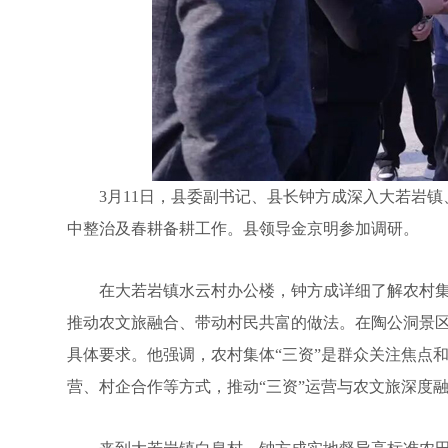
3月11日，县委副书记、县长钟方成深入大若岩镇
中整治及春耕备耕工作。县领导金京明参加调研。
在大若岩镇水云村办公楼，钟方成详细了解农村集体
推动农文旅融合、带动村民共富的做法。在陶公洞景
具体要求。他强调，农村集体“三资”是群众关注焦点
营、村企合作等方式，推动“三资”运营与农文旅深度