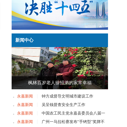
新闻中心
枫林百岁老人徐招弟的家常幸福
永嘉新闻
钟方成督导文明城市建设工作
永嘉新闻
吴呈钱督查安全生产工作
永嘉新闻
中国农工民主党永嘉县委员会八届一
次党员大会召开
永嘉新闻
广州一马拉松赛发布“手铐型”奖牌不