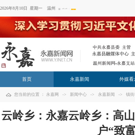
2026年8月10日 星期一
温州
首页
永嘉新闻
外媒看
您当前的位置 ：
永嘉网
->
新闻中心
->
永嘉新闻
->
镇街
云岭乡：永嘉云岭乡：高山
户“致富