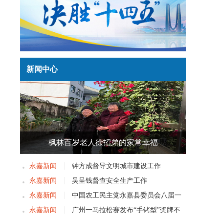
新闻中心
枫林百岁老人徐招弟的家常幸福
永嘉新闻
钟方成督导文明城市建设工作
永嘉新闻
吴呈钱督查安全生产工作
永嘉新闻
中国农工民主党永嘉县委员会八届一
次党员大会召开
永嘉新闻
广州一马拉松赛发布“手铐型”奖牌不