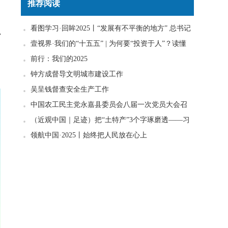
推荐阅读
看图学习·回眸2025丨“发展有不平衡的地方” 总书记
办
一直惦念在心
壹视界·我们的“十五五” | 为何要“投资于人”？读懂
日
政策里的发展密码
前行：我们的2025
钟方成督导文明城市建设工作
吴呈钱督查安全生产工作
中国农工民主党永嘉县委员会八届一次党员大会召
开
（近观中国｜足迹）把“土特产”3个字琢磨透——习
近平走进柚子园
领航中国·2025丨始终把人民放在心上