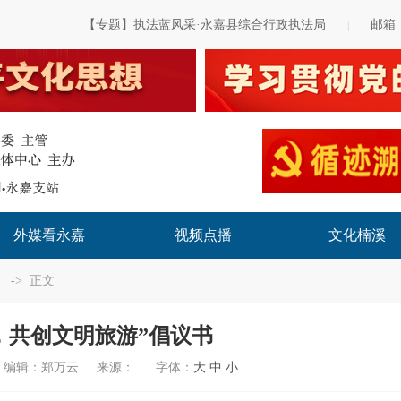
【专题】执法蓝风采·永嘉县综合行政执法局
邮箱
|
外媒看永嘉
视频点播
文化楠溪
-> 正文
，共创文明旅游”倡议书
编辑：
郑万云
来源：
字体：
大
中
小