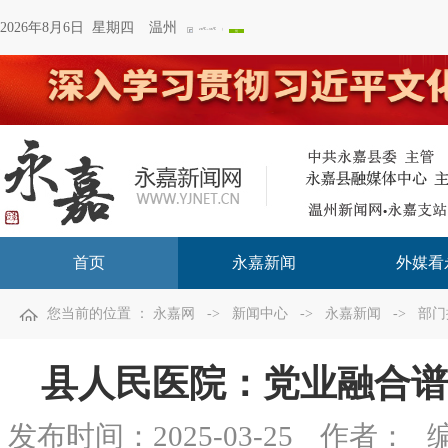
2026年8月6日 星期四
温州
首页
永嘉新闻
外媒看
您当前的位置 ：
永嘉网
->
新闻中心
->
永嘉新闻
->
部门
县人民医院：党业融合谱
发布时间：
2025-03-25
作者：