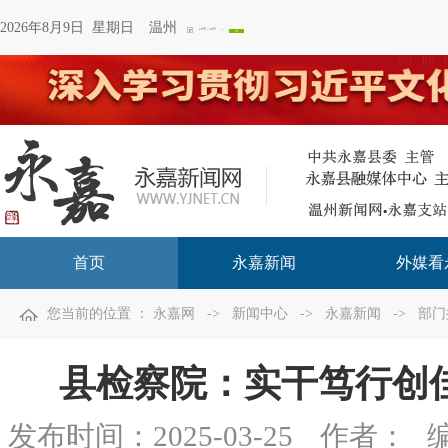
2026年8月9日 星期日
温州
首页
永嘉新闻
外媒看
您当前的位置 ：
永嘉网
->
新闻中心
->
永嘉新闻
->
部门
县检察院：实干笃行创
发布时间：
2025-03-25
作者：