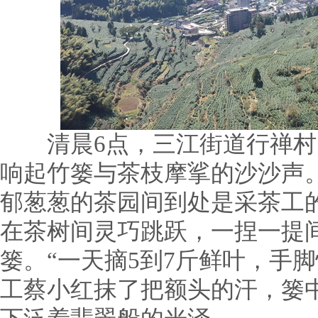
清晨6点，三江街道行禅村
响起竹篓与茶枝摩挲的沙沙声
郁葱葱的茶园间到处是采茶工
在茶树间灵巧跳跃，一捏一提
篓。“一天摘5到7斤鲜叶，手脚
工蔡小红抹了把额头的汗，篓