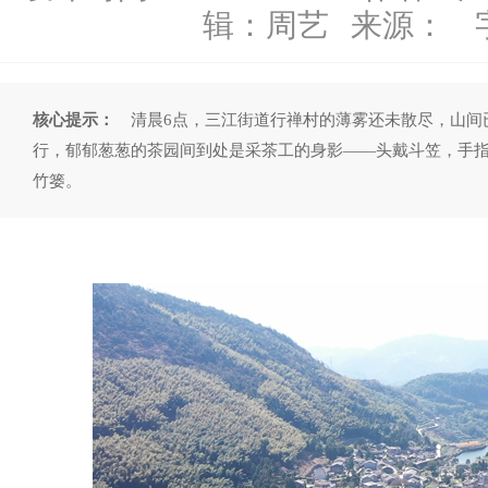
辑：
周艺
来源：
核心提示：
清晨6点，三江街道行禅村的薄雾还未散尽，山间
行，郁郁葱葱的茶园间到处是采茶工的身影——头戴斗笠，手
竹篓。