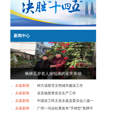
新闻中心
枫林百岁老人徐招弟的家常幸福
永嘉新闻
钟方成督导文明城市建设工作
永嘉新闻
吴呈钱督查安全生产工作
永嘉新闻
中国农工民主党永嘉县委员会八届一
次党员大会召开
永嘉新闻
广州一马拉松赛发布“手铐型”奖牌不