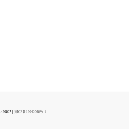
】
0027 |
浙ICP备12042066号-1