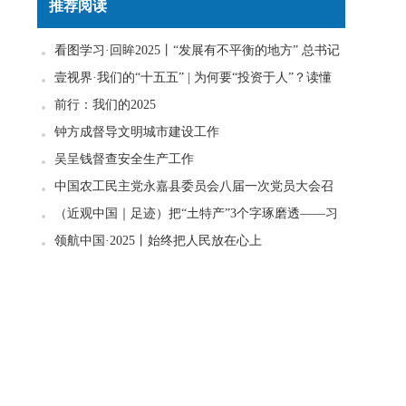
推荐阅读
看图学习·回眸2025丨“发展有不平衡的地方” 总书记
一直惦念在心
壹视界·我们的“十五五” | 为何要“投资于人”？读懂
政策里的发展密码
前行：我们的2025
钟方成督导文明城市建设工作
吴呈钱督查安全生产工作
中国农工民主党永嘉县委员会八届一次党员大会召
开
（近观中国｜足迹）把“土特产”3个字琢磨透——习
近平走进柚子园
领航中国·2025丨始终把人民放在心上
文