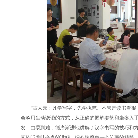
“古人云：凡学写字，先学执笔。不管是读书看报，
会淼用生动诙谐的方式，从正确的握笔姿势和坐姿入
发，由易到难，循序渐进地讲解了汉字书写的技巧和
真聆听着叶会淼的讲解，细心揣摩每一个笔画的精髓