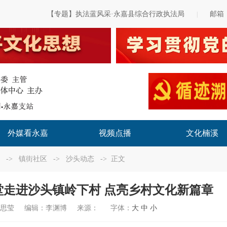
【专题】执法蓝风采·永嘉县综合行政执法局
邮箱
|
外媒看永嘉
视频点播
文化楠溪
->
镇街社区
->
沙头动态
-> 正文
走进沙头镇岭下村 点亮乡村文化新篇章
吴思莹
编辑：
李渊博
来源：
字体：
大
中
小