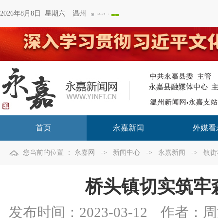
2026年8月8日 星期六
温州
首页
永嘉新闻
外媒看
您当前的位置 ：
永嘉网
->
新闻中心
->
永嘉新闻
->
镇街
桥头镇切实筑牢
发布时间：
2023-03-12
作者：周