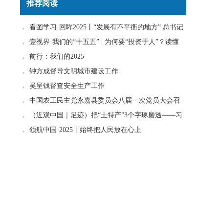
推荐阅读
看图学习·回眸2025丨“发展有不平衡的地方” 总书记
一直惦念在心
壹视界·我们的“十五五” | 为何要“投资于人”？读懂
政策里的发展密码
前行：我们的2025
钟方成督导文明城市建设工作
吴呈钱督查安全生产工作
中国农工民主党永嘉县委员会八届一次党员大会召
开
（近观中国｜足迹）把“土特产”3个字琢磨透——习
近平走进柚子园
领航中国·2025丨始终把人民放在心上