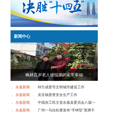
新闻中心
枫林百岁老人徐招弟的家常幸福
永嘉新闻
钟方成督导文明城市建设工作
永嘉新闻
吴呈钱督查安全生产工作
永嘉新闻
中国农工民主党永嘉县委员会八届一
次党员大会召开
永嘉新闻
广州一马拉松赛发布“手铐型”奖牌不