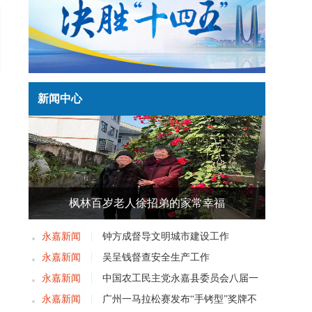
新闻中心
枫林百岁老人徐招弟的家常幸福
永嘉新闻
钟方成督导文明城市建设工作
永嘉新闻
吴呈钱督查安全生产工作
永嘉新闻
中国农工民主党永嘉县委员会八届一
次党员大会召开
永嘉新闻
广州一马拉松赛发布“手铐型”奖牌不