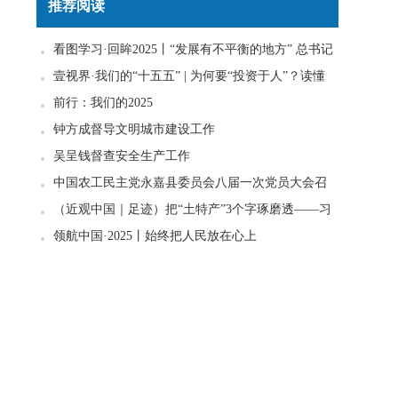
推荐阅读
看图学习·回眸2025丨“发展有不平衡的地方” 总书记
一直惦念在心
壹视界·我们的“十五五” | 为何要“投资于人”？读懂
政策里的发展密码
前行：我们的2025
钟方成督导文明城市建设工作
吴呈钱督查安全生产工作
中国农工民主党永嘉县委员会八届一次党员大会召
开
（近观中国｜足迹）把“土特产”3个字琢磨透——习
近平走进柚子园
领航中国·2025丨始终把人民放在心上