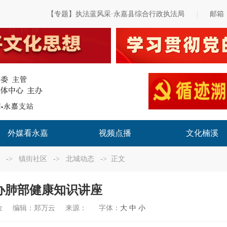
【专题】执法蓝风采·永嘉县综合行政执法局
邮箱
|
外媒看永嘉
视频点播
文化楠溪
->
镇街社区
->
北城动态
-> 正文
办肺部健康知识讲座
金
编辑：
郑万云
来源：
字体：
大
中
小