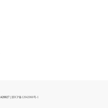
】
0027 |
浙ICP备12042066号-1