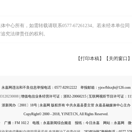
心所有，如需转载请联系0577-67261234。若未经本单位同
留追究法律责任的权利。
【打印本稿】
【关闭窗口
永嘉网违法和不良信息举报电话：0577-82912222 举报邮箱：yjxwfblxxjb@126.com
0230008
| 增值电信业务经营许可证：浙B2-20060215 | 互联网视听节目许可证：11142
浙新闻办〔2001〕18号 | 永嘉网 版权所有 中共永嘉县委主管 永嘉县融媒体中心主办
CopyRight© 2000 - 2018, YJNET.CN, All Rights Reserved.
 广播：FM 102.2 电视：永嘉新闻综合频道 报纸：今日永嘉 网站：永嘉网 
敲诈和有偿删帖自律管理承诺书
专项整治工作责任状
“打假治敲”举报电话：0577-5788