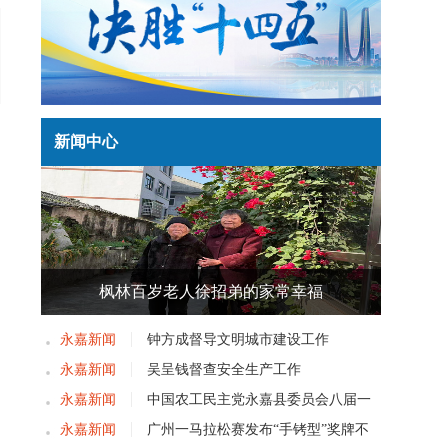
新闻中心
枫林百岁老人徐招弟的家常幸福
永嘉新闻
钟方成督导文明城市建设工作
永嘉新闻
吴呈钱督查安全生产工作
永嘉新闻
中国农工民主党永嘉县委员会八届一
次党员大会召开
永嘉新闻
广州一马拉松赛发布“手铐型”奖牌不