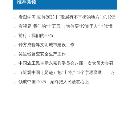
推荐阅读
看图学习·回眸2025丨“发展有不平衡的地方” 总书记
一直惦念在心
壹视界·我们的“十五五” | 为何要“投资于人”？读懂
政策里的发展密码
前行：我们的2025
钟方成督导文明城市建设工作
吴呈钱督查安全生产工作
中国农工民主党永嘉县委员会八届一次党员大会召
开
（近观中国｜足迹）把“土特产”3个字琢磨透——习
难
近平走进柚子园
领航中国·2025丨始终把人民放在心上