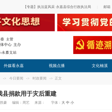
【专题】执法蓝风采·永嘉县综合行政执法局
邮箱
|
外媒看永嘉
视频点播
文化楠溪
->
今日要闻
->
时政要闻
-> 正文
我县捐款用于灾后重建
陈胜豪
编辑：
周艺
来源：
字体：
大
中
小