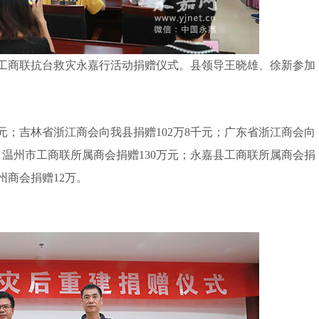
工商联抗台救灾永嘉行活动捐赠仪式。县领导王晓雄、徐新参加
；吉林省浙江商会向我县捐赠102万8千元；广东省浙江商会向
；温州市工商联所属商会捐赠130万元；永嘉县工商联所属商会捐
州商会捐赠12万。