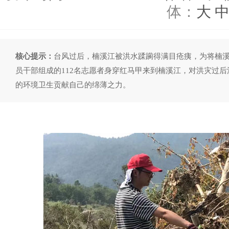
体：
大
核心提示：
台风过后，楠溪江被洪水蹂躏得满目疮痍，为将楠溪
员干部组成的112名志愿者身穿红马甲来到楠溪江，对洪灾过
的环境卫生贡献自己的绵薄之力。