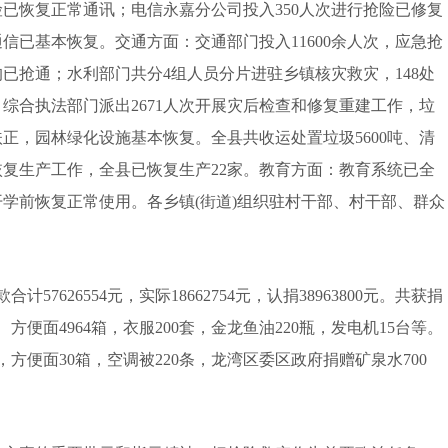
险已恢复正常通讯；电信永嘉分公司投入350人次进行抢险已修复
通信已基本恢复。交通方面：交通部门投入11600余人次，应急抢
路均已抢通；水利部门共分4组人员分片进驻乡镇核灾救灾，148处
综合执法部门派出2671人次开展灾后检查和修复重建工作，垃
正，园林绿化设施基本恢复。全县共收运处置垃圾5600吨、清
恢复生产工作，全县已恢复生产22家。教育方面：教育系统已全
学前恢复正常使用。各乡镇(街道)组织驻村干部、村干部、群众
计57626554元，实际18662754元，认捐38963800元。共获捐
、方便面4964箱，衣服200套，金龙鱼油220瓶，发电机15台等。
，方便面30箱，空调被220条，龙湾区委区政府捐赠矿泉水700