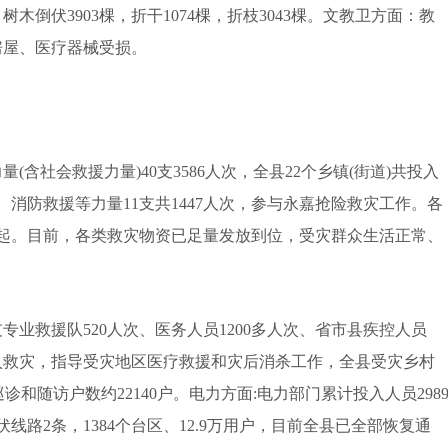
倒伏3903棵，折干1074棵，折枝3043棵。文教卫方面：教
房屋、医疗器械受损。
(含社会救援力量)40支3586人次，全县22个乡镇(街道)共投入
、消防救援等力量11支共1447人次，参与永嘉抢险救灾工作。各
86起。目前，各类救灾物资已足量发放到位，受灾群众生活正常、
专业救援队520人次、医务人员1200多人次、省市县疾控人员
辆投入救灾，指导受灾地区医疗救援和灾后消杀工作，全县受灾乡村
诊和随访户数约22140户。电力方面:电力部门累计投入人员298
千伏线路2条，1384个台区、12.9万用户，目前全县已全部恢复通