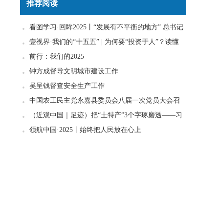
推荐阅读
看图学习·回眸2025丨“发展有不平衡的地方” 总书记
一直惦念在心
壹视界·我们的“十五五” | 为何要“投资于人”？读懂
政策里的发展密码
前行：我们的2025
钟方成督导文明城市建设工作
吴呈钱督查安全生产工作
中国农工民主党永嘉县委员会八届一次党员大会召
开
（近观中国｜足迹）把“土特产”3个字琢磨透——习
近平走进柚子园
领航中国·2025丨始终把人民放在心上