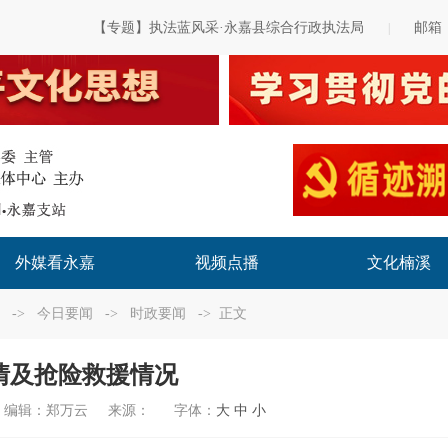
【专题】执法蓝风采·永嘉县综合行政执法局
邮箱
|
外媒看永嘉
视频点播
文化楠溪
->
今日要闻
->
时政要闻
-> 正文
情及抢险救援情况
编辑：
郑万云
来源：
字体：
大
中
小