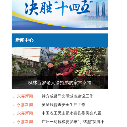
新闻中心
枫林百岁老人徐招弟的家常幸福
永嘉新闻
钟方成督导文明城市建设工作
永嘉新闻
吴呈钱督查安全生产工作
永嘉新闻
中国农工民主党永嘉县委员会八届一
次党员大会召开
永嘉新闻
广州一马拉松赛发布“手铐型”奖牌不