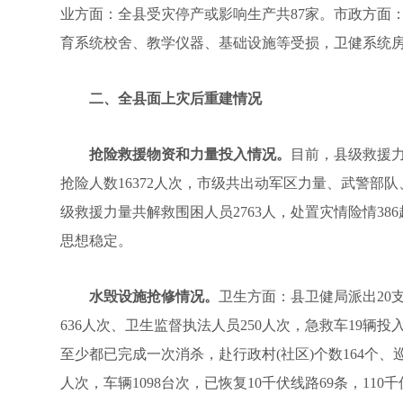
业方面：全县受灾停产或影响生产共87家。市政方面：树木
育系统校舍、教学仪器、基础设施等受损，卫健系统
二、全县面上灾后重建情况
抢险救援物资和力量投入情况。
目前，县级救援力量
抢险人数16372人次，市级共出动军区力量、武警部队
级救援力量共解救围困人员2763人，处置灾情险情3
思想稳定。
水毁设施抢修情况。
卫生方面：县卫健局派出20支
636人次、卫生监督执法人员250人次，急救车19
至少都已完成一次消杀，赴行政村(社区)个数164个、巡
人次，车辆1098台次，已恢复10千伏线路69条，110