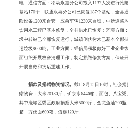
电；通信方面：移动永嘉分公司投入1137人次进行抢
基站170个；联通永嘉分公司已恢复187个基站，全县
险设备1200来台套，应急车辆1230来台班，中断道
饮用水工程已基本修复，全县供水已恢复；环境方面：
圾中转站已全部恢复运行，城镇倒伏树木已基本全部扶
运垃圾9600吨。工业方面：经信局积极做好工业企业
面组织开展校舍清理工作，制定损毁修复方案，保证开
开展自救和灾后重建工作。
捐款及捐赠物资情况。
截止8月15日10时，社会捐款合
赠物资：大米20180斤，矿泉水6446箱，面包、八宝粥
其中鹿城区委区政府捐赠大米5000斤，金龙鱼油200瓶
箱，方便面600箱，蛋糕120斤。