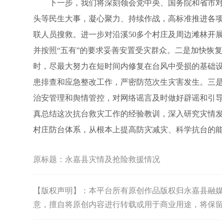
下一步，我们将深刻领会党中央、国务院和省市对
头等民生大事，凝心聚力、持续作战，高标准推进各
联人员搜救。进一步对沿溪50多个村庄及周边滩林开
并按照“五有”的要求妥善安置受灾群众。二是加快恢
时，尽最大努力在短时间内修复在台风中受损的基础设
患排查和应急整改工作，严密防范次生灾害发生。三
治安管理和舆情管控，对网络谣言及时做好辟谣和引
真总结这次抗台救灾工作的经验教训，深入研究灾情
村庄防台体系，从根本上提高防灾减灾、科学抗台的
原标题：
永嘉县灾情及抢险救援情况
【版权声明】：本平台所有原创作品版权归永嘉县融媒体中
意，擅自将原创内容进行转载或用于商业用途，将保