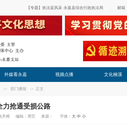
【专题】执法蓝风采·永嘉县综合行政执法局
邮箱
|
外媒看永嘉
视频点播
文化楠溪
->
部门播报
-> 正文
全力抢通受损公路
仇齐樟
编辑：
周艺
来源：
字体：
大
中
小