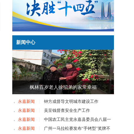
新闻中心
枫林百岁老人徐招弟的家常幸福
永嘉新闻
钟方成督导文明城市建设工作
永嘉新闻
吴呈钱督查安全生产工作
永嘉新闻
中国农工民主党永嘉县委员会八届一
次党员大会召开
永嘉新闻
广州一马拉松赛发布“手铐型”奖牌不