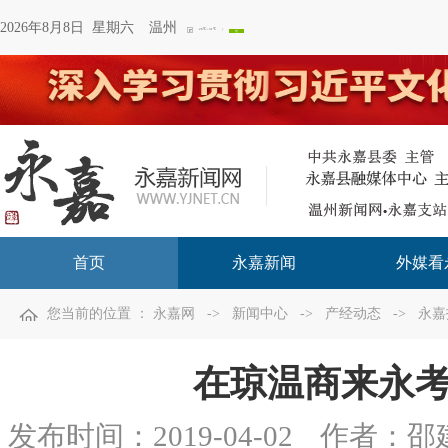
2026年8月8日 星期六
温州
首页
永嘉新闻
外媒看
您当前的位置 ：
永嘉网
->
新闻中心
->
产经动态
->
永嘉
在琼温商来永
发布时间：
2019-04-02
作者：邵