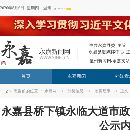
2026年8月6日 星期四
温州
首页
永嘉新闻
外媒看
您当前的位置 ：
永嘉网
->
分类信息
->
招聘启事
-> 正文
永嘉县桥下镇永临大道市政
公示