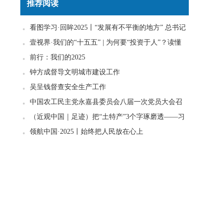
推荐阅读
看图学习·回眸2025丨“发展有不平衡的地方” 总书记
一直惦念在心
壹视界·我们的“十五五” | 为何要“投资于人”？读懂
政策里的发展密码
前行：我们的2025
钟方成督导文明城市建设工作
吴呈钱督查安全生产工作
中国农工民主党永嘉县委员会八届一次党员大会召
开
（近观中国｜足迹）把“土特产”3个字琢磨透——习
近平走进柚子园
领航中国·2025丨始终把人民放在心上