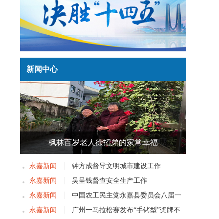
新闻中心
枫林百岁老人徐招弟的家常幸福
永嘉新闻
钟方成督导文明城市建设工作
永嘉新闻
吴呈钱督查安全生产工作
永嘉新闻
中国农工民主党永嘉县委员会八届一
次党员大会召开
永嘉新闻
广州一马拉松赛发布“手铐型”奖牌不