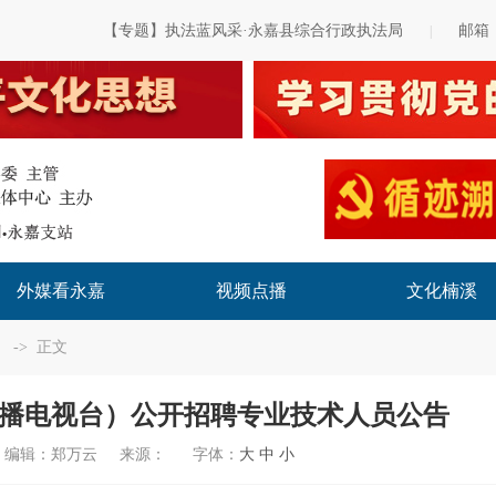
【专题】执法蓝风采·永嘉县综合行政执法局
邮箱
|
外媒看永嘉
视频点播
文化楠溪
-> 正文
县广播电视台）公开招聘专业技术人员公告
编辑：
郑万云
来源：
字体：
大
中
小