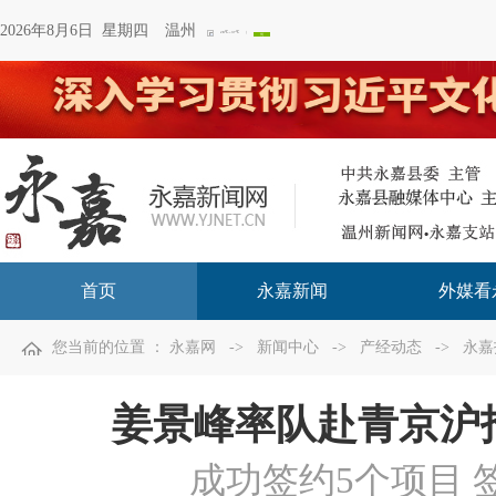
2026年8月6日 星期四
温州
首页
永嘉新闻
外媒看
您当前的位置 ：
永嘉网
->
新闻中心
->
产经动态
->
永嘉
姜景峰率队赴青京沪
成功签约5个项目 