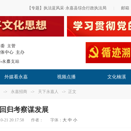
【专题】执法蓝风采·永嘉县综合行政执法局
邮箱
|
外媒看永嘉
视频点播
文化楠溪
->
永嘉招商
->
天下永嘉人
-> 正文
回归考察谋发展
0-21 20:17:58
作者：
字体：
大
中
小