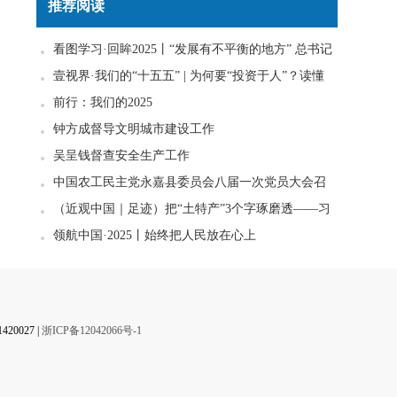
推荐阅读
看图学习·回眸2025丨“发展有不平衡的地方” 总书记
一直惦念在心
壹视界·我们的“十五五” | 为何要“投资于人”？读懂
政策里的发展密码
前行：我们的2025
钟方成督导文明城市建设工作
吴呈钱督查安全生产工作
中国农工民主党永嘉县委员会八届一次党员大会召
开
（近观中国｜足迹）把“土特产”3个字琢磨透——习
近平走进柚子园
领航中国·2025丨始终把人民放在心上
0027 |
浙ICP备12042066号-1