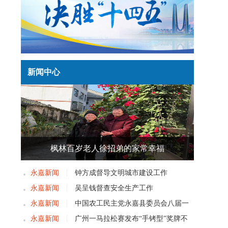
新闻中心
枫林百岁老人徐招弟的家常幸福
永嘉新闻
钟方成督导文明城市建设工作
永嘉新闻
吴呈钱督查安全生产工作
永嘉新闻
中国农工民主党永嘉县委员会八届一
次党员大会召开
永嘉新闻
广州一马拉松赛发布“手铐型”奖牌不